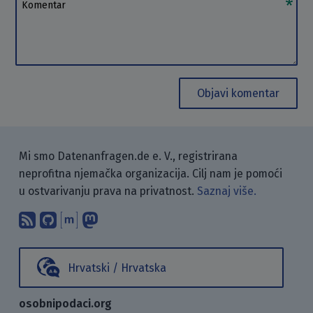
Komentar
Objavi komentar
Mi smo Datenanfragen.de e. V., registrirana
neprofitna njemačka organizacija. Cilj nam je pomoći
u ostvarivanju prava na privatnost.
Saznaj više.
Pretplati se na naš blog koristeći RSS
Pronađi nas na GitHubu.
Raspravljaj s nama putem Matr
Prati nas na Mastodonu.
Hrvatski / Hrvatska
osobnipodaci.org