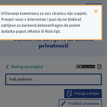
Učitavanje komentara za ovu stranicu nije uspjelo.
Provjeri vezu s internetom i pazi da ne blokiraš
Podaci kontakta „Zoom Video
zahtjeve za backend.datenanfragen.de putem
dodatka poput uMatrix ili NoScript.
Communications, Inc.” koji se
odnose na zahtjeve za zaštitu
privatnosti
Natrag na pregled
Pošalji zahtjev
Predloži promjenu