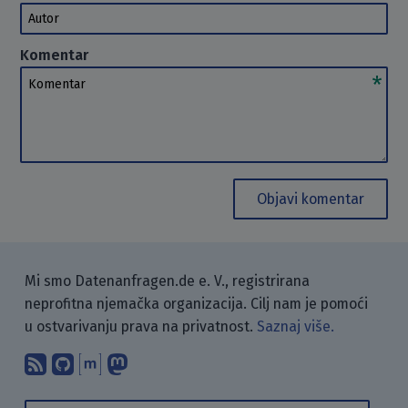
Autor
Komentar
Komentar
Objavi komentar
Mi smo Datenanfragen.de e. V., registrirana
neprofitna njemačka organizacija. Cilj nam je pomoći
u ostvarivanju prava na privatnost.
Saznaj više.
Pretplati se na naš blog koristeći RSS
Pronađi nas na GitHubu.
Raspravljaj s nama putem Matr
Prati nas na Mastodonu.