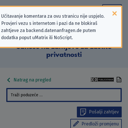
Učitavanje komentara za ovu stranicu nije uspjelo.
Provjeri vezu s internetom i pazi da ne blokiraš
Podaci kontakta
zahtjeve za backend.datenanfragen.de putem
dodatka poput uMatrix ili NoScript.
„Generalzolldirektion” koji se
odnose na zahtjeve za zaštitu
privatnosti
Natrag na pregled
Pošalji zahtjev
Predloži promjenu