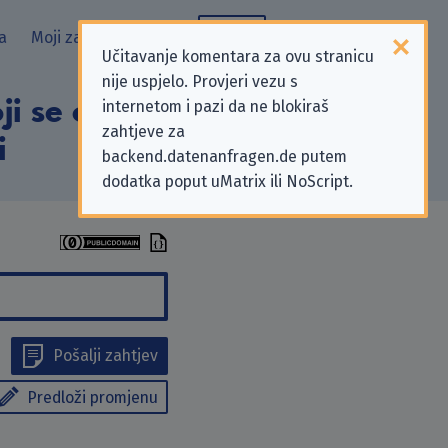
a
Moji zahtjevi
Blog
Učitavanje komentara za ovu stranicu
nije uspjelo. Provjeri vezu s
ji se odnose na
internetom i pazi da ne blokiraš
zahtjeve za
i
backend.datenanfragen.de putem
dodatka poput uMatrix ili NoScript.
Pošalji zahtjev
Predloži promjenu