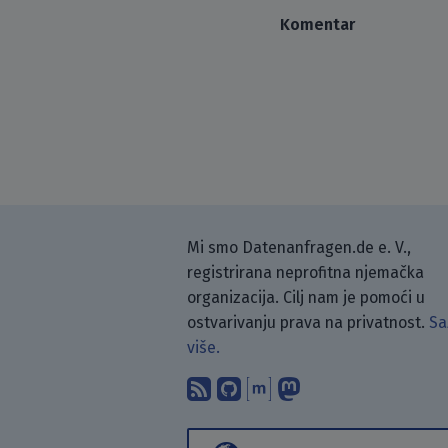
Komentar
Mi smo Datenanfragen.de e. V.,
registrirana neprofitna njemačka
organizacija. Cilj nam je pomoći u
ostvarivanju prava na privatnost.
Sa
više.
Pretplati se na naš blo
Pronađi nas na Git
Raspravljaj s n
Prati nas na