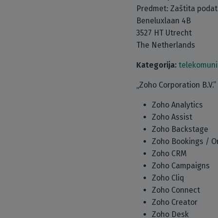
Predmet: Zaštita poda
Beneluxlaan 4B
3527 HT Utrecht
The Netherlands
Kategorija:
telekomuni
„Zoho Corporation B.V.”
Zoho Analytics
Zoho Assist
Zoho Backstage
Zoho Bookings / O
Zoho CRM
Zoho Campaigns
Zoho Cliq
Zoho Connect
Zoho Creator
Zoho Desk