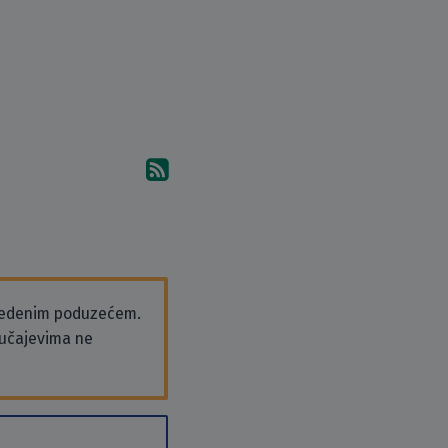
Pretplati se na komentare 
vedenim poduzećem.
slučajevima ne