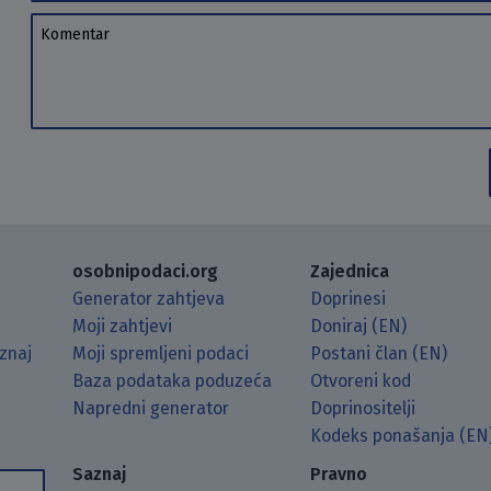
Komentar
osobnipodaci.org
Zajednica
Generator zahtjeva
Doprinesi
Moji zahtjevi
Doniraj (EN)
znaj
Moji spremljeni podaci
Postani član (EN)
Baza podataka poduzeća
Otvoreni kod
Napredni generator
Doprinositelji
g koristeći RSS čitač.
Hubu.
ama putem Matrixa.
 Mastodonu.
Kodeks ponašanja (EN
Saznaj
Pravno