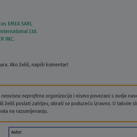
ces EMEA SARL
International Ltd.
R INC.
ra. Ako želiš, napiši komentar!
o
neovisna neprofitna organizacija
i nismo povezani s ovdje na
li želiš poslati zahtjev, obrati se poduzeću izravno. U takvim 
vala na razumijevanju.
Autor