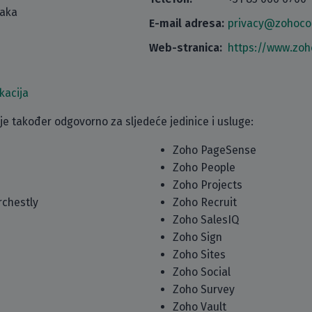
taka
E-mail adresa:
privacy@zohoco
Web-stranica:
https://www.zo
kacija
 je također odgovorno za sljedeće jedinice i usluge:
Zoho PageSense
Zoho People
Zoho Projects
rchestly
Zoho Recruit
Zoho SalesIQ
Zoho Sign
Zoho Sites
Zoho Social
Zoho Survey
Zoho Vault