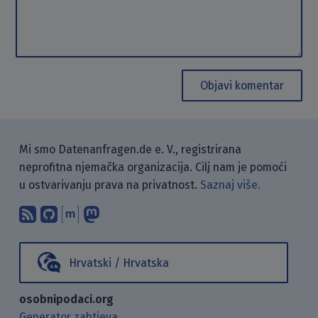
Objavi komentar
Mi smo Datenanfragen.de e. V., registrirana
neprofitna njemačka organizacija. Cilj nam je pomoći
u ostvarivanju prava na privatnost.
Saznaj više.
Pretplati se na naš blog koristeći RSS
Pronađi nas na GitHubu.
Raspravljaj s nama putem Matr
Prati nas na Mastodonu.
Hrvatski / Hrvatska
osobnipodaci.org
Generator zahtjeva