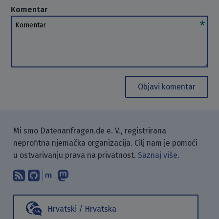
Komentar
Komentar
Objavi komentar
Mi smo Datenanfragen.de e. V., registrirana
neprofitna njemačka organizacija. Cilj nam je pomoći
u ostvarivanju prava na privatnost.
Saznaj više.
Pretplati se na naš blog koristeći RSS
Pronađi nas na GitHubu.
Raspravljaj s nama putem Matr
Prati nas na Mastodonu.
Hrvatski / Hrvatska