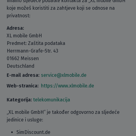
Imamo sljedeće podatke kontakta za „XL mobile GmbH“
koje možeš koristiti za zahtjeve koji se odnose na
privatnost:
Adresa:
XL mobile GmbH
Predmet: Zaštita podataka
Herrmann-Grafe-Str. 43
01662 Meissen
Deutschland
E-mail adresa:
service@xlmobile.de
Web-stranica:
https://www.xlmobile.de
Kategorija:
telekomunikacija
„XL mobile GmbH” je također odgovorno za sljedeće
jedinice i usluge:
SimDiscount.de