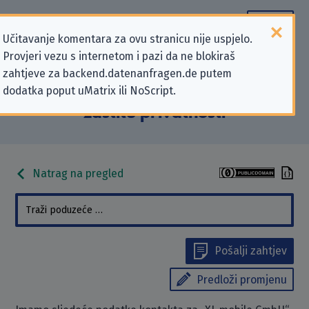
Učitavanje komentara za ovu stranicu nije uspjelo.
Provjeri vezu s internetom i pazi da ne blokiraš
Podaci kontakta „XL mobile GmbH”
zahtjeve za backend.datenanfragen.de putem
dodatka poput uMatrix ili NoScript.
koji se odnose na zahtjeve za
zaštitu privatnosti
Natrag na pregled
Pošalji zahtjev
Predloži promjenu