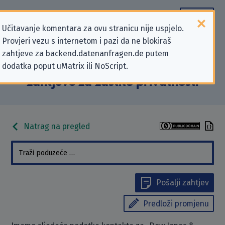
Učitavanje komentara za ovu stranicu nije uspjelo.
Provjeri vezu s internetom i pazi da ne blokiraš
Podaci kontakta „Dow Jones &
zahtjeve za backend.datenanfragen.de putem
dodatka poput uMatrix ili NoScript.
Company, Inc.” koji se odnose na
zahtjeve za zaštitu privatnosti
Natrag na pregled
Pošalji zahtjev
Predloži promjenu