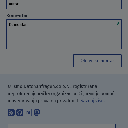
Autor
Komentar
Komentar
Objavi komentar
Mi smo Datenanfragen.de e. V., registrirana
neprofitna njemačka organizacija. Cilj nam je pomoći
u ostvarivanju prava na privatnost.
Saznaj više.
Pretplati se na naš blog koristeći RSS
Pronađi nas na GitHubu.
Raspravljaj s nama putem Matr
Prati nas na Mastodonu.