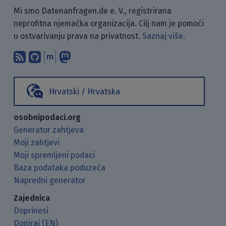
Mi smo Datenanfragen.de e. V., registrirana
neprofitna njemačka organizacija. Cilj nam je pomoći
u ostvarivanju prava na privatnost.
Saznaj više.
Pretplati se na naš blog koristeći RSS
Pronađi nas na GitHubu.
Raspravljaj s nama putem Matr
Prati nas na Mastodonu.
Hrvatski / Hrvatska
osobnipodaci.org
Generator zahtjeva
Moji zahtjevi
Moji spremljeni podaci
Baza podataka poduzeća
Napredni generator
Zajednica
Doprinesi
Doniraj (EN)