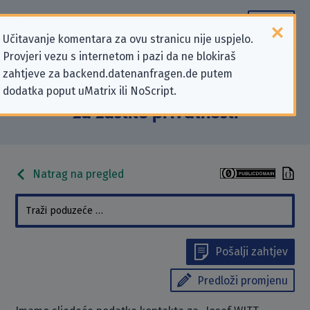
Učitavanje komentara za ovu stranicu nije uspjelo.
Provjeri vezu s internetom i pazi da ne blokiraš
Podaci kontakta „Josef WITT
zahtjeve za backend.datenanfragen.de putem
dodatka poput uMatrix ili NoScript.
GmbH” koji se odnose na zahtjeve
za zaštitu privatnosti
Natrag na pregled
Pošalji zahtjev
Predloži promjenu