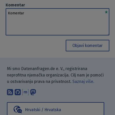
Komentar
Komentar
Objavi komentar
Mi smo Datenanfragen.de e. V., registrirana
neprofitna njemačka organizacija. Cilj nam je pomoći
u ostvarivanju prava na privatnost.
Saznaj više.
Pretplati se na naš blog koristeći RSS
Pronađi nas na GitHubu.
Raspravljaj s nama putem Matr
Prati nas na Mastodonu.
Hrvatski / Hrvatska