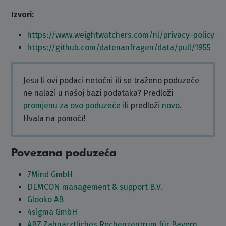
Izvori:
https://www.weightwatchers.com/nl/privacy-policy
https://github.com/datenanfragen/data/pull/1955
Jesu li ovi podaci netočni ili se traženo poduzeće
ne nalazi u našoj bazi podataka? Predloži
promjenu za ovo poduzeće
ili predloži
novo
.
Hvala na pomoći!
Povezana poduzeća
7Mind GmbH
DEMCON management & support B.V.
Glooko AB
4sigma GmbH
ABZ Zahnärztliches Rechenzentrum für Bayern