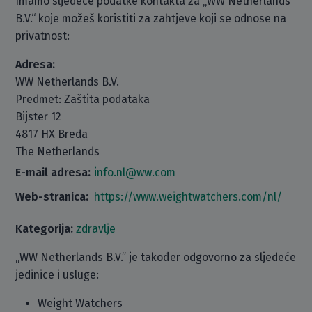
Imamo sljedeće podatke kontakta za „WW Netherlands
B.V.“ koje možeš koristiti za zahtjeve koji se odnose na
privatnost:
Adresa:
WW Netherlands B.V.
Predmet: Zaštita podataka
Bijster 12
4817 HX Breda
The Netherlands
E-mail adresa:
info.nl@ww.com
Web-stranica:
https://www.weightwatchers.com/nl/
Kategorija:
zdravlje
„WW Netherlands B.V.” je također odgovorno za sljedeće
jedinice i usluge:
Weight Watchers