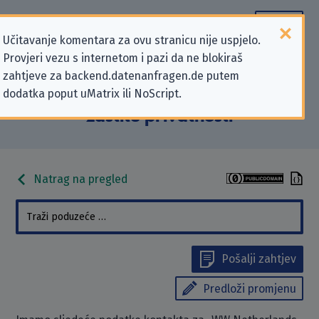
Učitavanje komentara za ovu stranicu nije uspjelo.
Provjeri vezu s internetom i pazi da ne blokiraš
Podaci kontakta „WW Netherlands
zahtjeve za backend.datenanfragen.de putem
dodatka poput uMatrix ili NoScript.
B.V.” koji se odnose na zahtjeve za
zaštitu privatnosti
Natrag na pregled
Pošalji zahtjev
Predloži promjenu