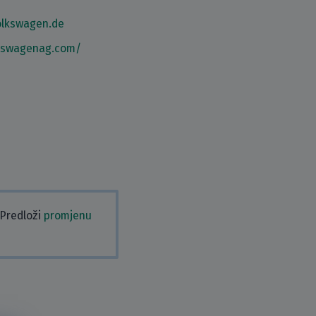
lkswagen.de
lkswagenag.com/
 Predloži
promjenu