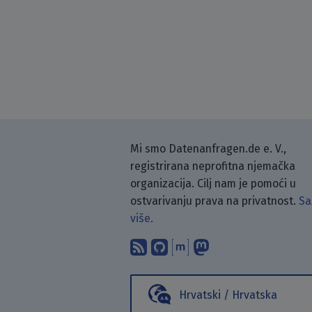
Mi smo Datenanfragen.de e. V.,
registrirana neprofitna njemačka
organizacija. Cilj nam je pomoći u
ostvarivanju prava na privatnost.
Sa
više.
Pretplati se na naš blo
Pronađi nas na Git
Raspravljaj s n
Prati nas na
Hrvatski / Hrvatska