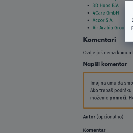
3D Hubs B.V.
4Care GmbH
Accor S.A.
Air Arabia Group
Komentari
Ovdje još nema komenta
Napiši komentar
Imaj na umu da sm
Ako trebaš podršku i
možemo
pomoći
. H
Autor
(opcionalno)
Komentar