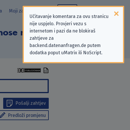
a
Moji zahtjevi
Blog
Učitavanje komentara za ovu stranicu
nije uspjelo. Provjeri vezu s
nose na zahtjeve
internetom i pazi da ne blokiraš
zahtjeve za
backend.datenanfragen.de putem
dodatka poput uMatrix ili NoScript.
Pošalji zahtjev
Predloži promjenu