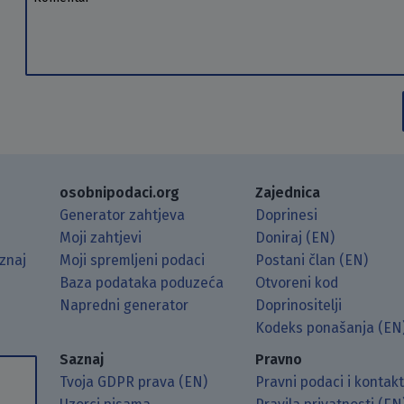
osobnipodaci.org
Zajednica
Generator zahtjeva
Doprinesi
Moji zahtjevi
Doniraj (EN)
znaj
Moji spremljeni podaci
Postani član (EN)
Baza podataka poduzeća
Otvoreni kod
Napredni generator
Doprinositelji
g koristeći RSS čitač.
Hubu.
ama putem Matrixa.
 Mastodonu.
Kodeks ponašanja (EN
Saznaj
Pravno
Tvoja GDPR prava (EN)
Pravni podaci i kontak