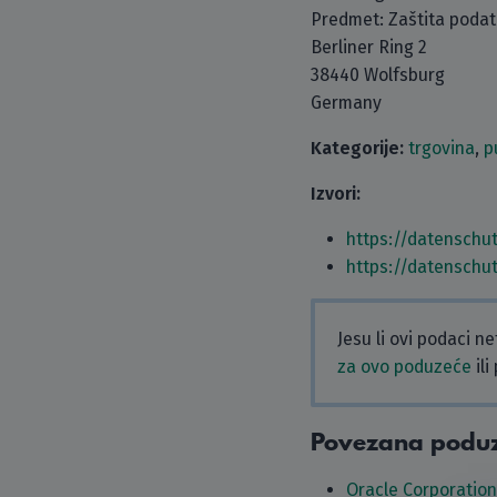
Predmet: Zaštita poda
Berliner Ring 2
38440 Wolfsburg
Germany
Kategorije:
trgovina
,
p
Izvori:
https://datenschu
https://datenschu
Jesu li ovi podaci n
za ovo poduzeće
ili
Povezana podu
Oracle Corporation