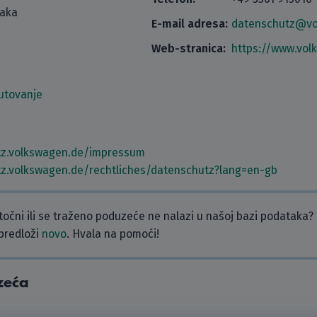
taka
E-mail adresa:
datenschutz@vo
Web-stranica:
https://www.vo
utovanje
tz.volkswagen.de/impressum
tz.volkswagen.de/rechtliches/datenschutz?lang=en-gb
etočni ili se traženo poduzeće ne nalazi u našoj bazi podataka?
 predloži
novo
. Hvala na pomoći!
zeća