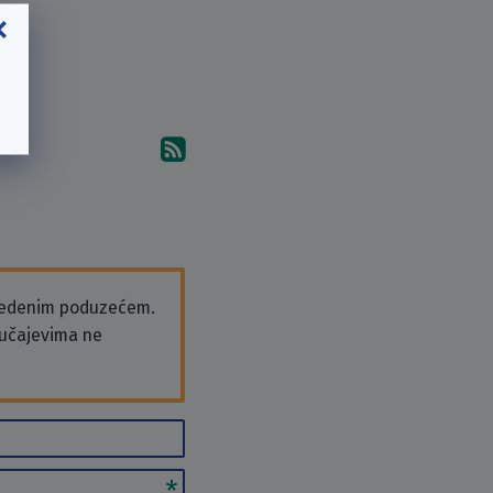
Pretplati se na komentare 
vedenim poduzećem.
slučajevima ne