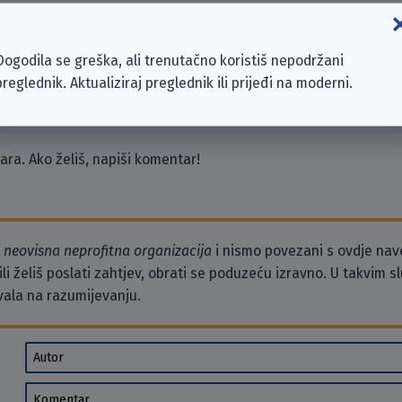
Dogodila se greška, ali trenutačno koristiš nepodržani
preglednik. Aktualiziraj preglednik ili prijeđi na moderni.
ra. Ako želiš, napiši komentar!
o
neovisna neprofitna organizacija
i nismo povezani s ovdje na
li želiš poslati zahtjev, obrati se poduzeću izravno. U takvim 
vala na razumijevanju.
Autor
Komentar