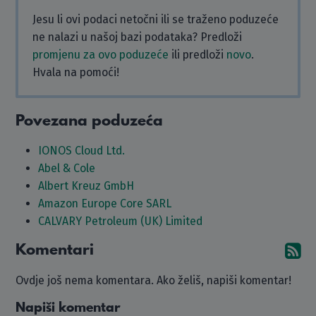
Jesu li ovi podaci netočni ili se traženo poduzeće
ne nalazi u našoj bazi podataka? Predloži
promjenu za ovo poduzeće
ili predloži
novo
.
Hvala na pomoći!
Povezana poduzeća
IONOS Cloud Ltd.
Abel & Cole
Albert Kreuz GmbH
Amazon Europe Core SARL
CALVARY Petroleum (UK) Limited
Komentari
Pr
Ovdje još nema komentara. Ako želiš, napiši komentar!
Napiši komentar