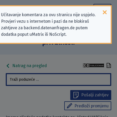
Učitavanje komentara za ovu stranicu nije uspjelo.
Provjeri vezu s internetom i pazi da ne blokiraš
Podaci kontakta „Vinted UAB” koji
zahtjeve za backend.datenanfragen.de putem
dodatka poput uMatrix ili NoScript.
se odnose na zahtjeve za zaštitu
privatnosti
Natrag na pregled
Pošalji zahtjev
Predloži promjenu