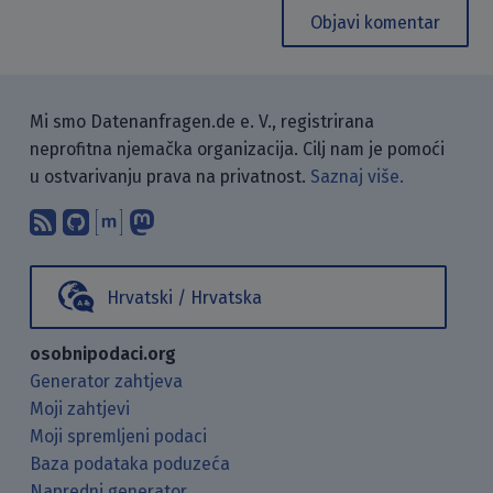
Objavi komentar
Mi smo Datenanfragen.de e. V., registrirana
neprofitna njemačka organizacija. Cilj nam je pomoći
u ostvarivanju prava na privatnost.
Saznaj više.
Pretplati se na naš blog koristeći RSS
Pronađi nas na GitHubu.
Raspravljaj s nama putem Matr
Prati nas na Mastodonu.
Hrvatski / Hrvatska
osobnipodaci.org
Generator zahtjeva
Moji zahtjevi
Moji spremljeni podaci
Baza podataka poduzeća
Napredni generator