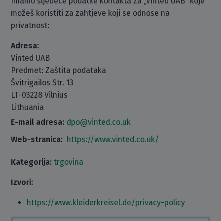
Imamo sljedeće podatke kontakta za „Vinted UAB“ koje
možeš koristiti za zahtjeve koji se odnose na
privatnost:
Adresa:
Vinted UAB
Predmet: Zaštita podataka
Švitrigailos Str. 13
LT-03228 Vilnius
Lithuania
E-mail adresa:
dpo@vinted.co.uk
Web-stranica:
https://www.vinted.co.uk/
Kategorija:
trgovina
Izvori:
https://www.kleiderkreisel.de/privacy-policy