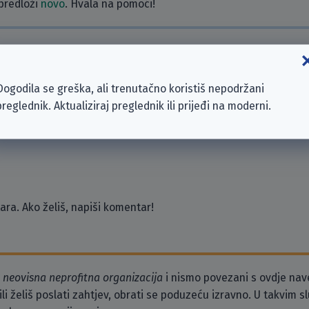
 predloži
novo
. Hvala na pomoći!
zeća
Dogodila se greška, ali trenutačno koristiš nepodržani
uppe
preglednik. Aktualiziraj preglednik ili prijeđi na moderni.
GmbH
ra. Ako želiš, napiši komentar!
o
neovisna neprofitna organizacija
i nismo povezani s ovdje na
li želiš poslati zahtjev, obrati se poduzeću izravno. U takvim 