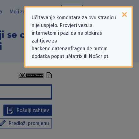
a
Moji zahtjevi
Blog
Učitavanje komentara za ovu stranicu
nije uspjelo. Provjeri vezu s
i se odnose na
internetom i pazi da ne blokiraš
zahtjeve za
i
backend.datenanfragen.de putem
dodatka poput uMatrix ili NoScript.
Pošalji zahtjev
Predloži promjenu