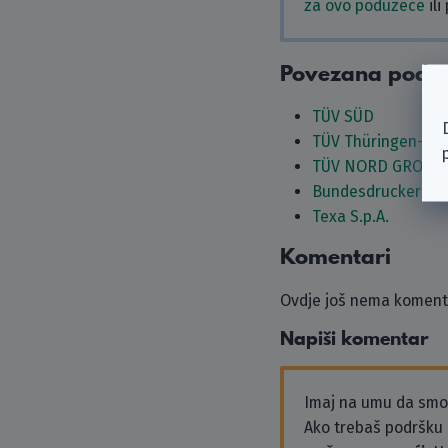
za ovo poduzeće
ili
Povezana podu
TÜV SÜD
TÜV Thüringen-Gr
TÜV NORD GROUP
Bundesdruckerei 
Texa S.p.A.
Komentari
Ovdje još nema komenta
Napiši komentar
Imaj na umu da sm
Ako trebaš podršku i