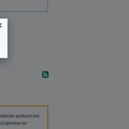
Pretplati se na komentare 
vedenim poduzećem.
slučajevima ne