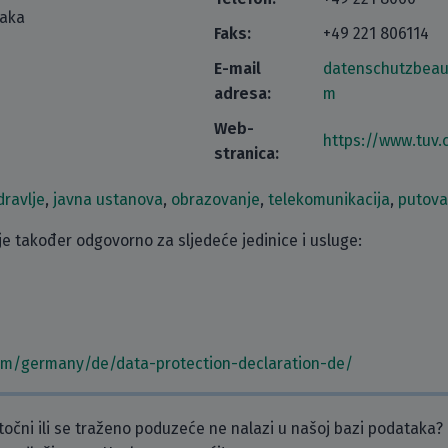
taka
Faks:
+49 221 806114
E-mail
datenschutzbeau
adresa:
m
Web-
https://www.tuv
stranica:
dravlje
,
javna ustanova
,
obrazovanje
,
telekomunikacija
,
putova
e također odgovorno za sljedeće jedinice i usluge:
om/germany/de/data-protection-declaration-de/
etočni ili se traženo poduzeće ne nalazi u našoj bazi podataka?