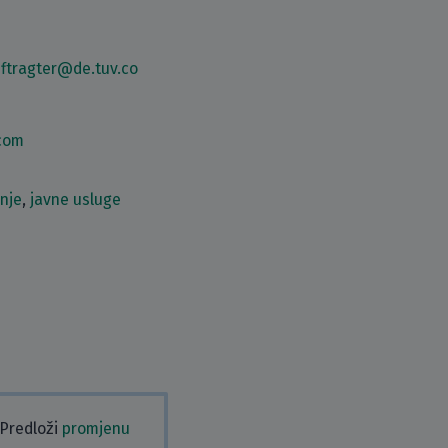
ftragter@de.tuv.co
.com
nje
,
javne usluge
 Predloži
promjenu