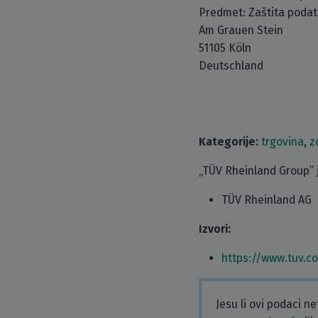
Predmet: Zaštita poda
Am Grauen Stein
51105 Köln
Deutschland
Kategorije:
trgovina
,
z
„TÜV Rheinland Group” j
TÜV Rheinland AG
Izvori:
https://www.tuv.c
Jesu li ovi podaci n