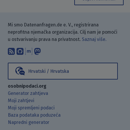
Mi smo Datenanfragen.de e. V., registrirana
neprofitna njemačka organizacija. Cilj nam je pomoći
u ostvarivanju prava na privatnost.
Saznaj više.
Pretplati se na naš blog koristeći RSS
Pronađi nas na GitHubu.
Raspravljaj s nama putem Matr
Prati nas na Mastodonu.
Hrvatski / Hrvatska
osobnipodaci.org
Generator zahtjeva
Moji zahtjevi
Moji spremljeni podaci
Baza podataka poduzeća
Napredni generator