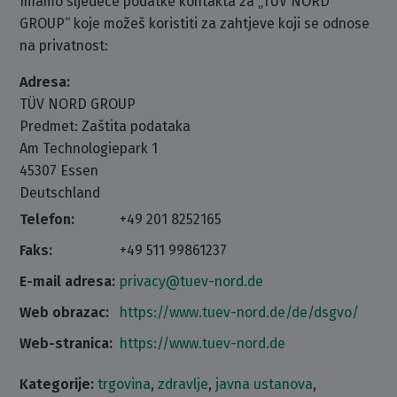
Imamo sljedeće podatke kontakta za „TÜV NORD
GROUP“ koje možeš koristiti za zahtjeve koji se odnose
na privatnost:
Adresa:
TÜV NORD GROUP
Predmet: Zaštita podataka
Am Technologiepark 1
45307 Essen
Deutschland
Telefon:
+49 201 8252165
Faks:
+49 511 99861237
E-mail adresa:
privacy@tuev-nord.de
Web obrazac:
https://www.tuev-nord.de/de/dsgvo/
Web-stranica:
https://www.tuev-nord.de
Kategorije:
trgovina
,
zdravlje
,
javna ustanova
,