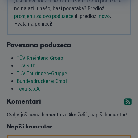
Jesu li ovi podaci netočni ili se traženo poduzeće
ne nalazi u našoj bazi podataka? Predloži
promjenu za ovo poduzeće
ili predloži
novo
.
Hvala na pomoći!
Povezana poduzeća
TÜV Rheinland Group
TÜV SÜD
TÜV Thüringen-Gruppe
Bundesdruckerei GmbH
Texa S.p.A.
Komentari
Pr
Ovdje još nema komentara. Ako želiš, napiši komentar!
Napiši komentar