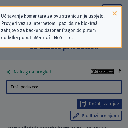
Učitavanje komentara za ovu stranicu nije uspjelo.
Provjeri vezu s internetom i pazi da ne blokiraš
Podaci kontakta „TÜV NORD
zahtjeve za backend.datenanfragen.de putem
dodatka poput uMatrix ili NoScript.
GROUP” koji se odnose na zahtjeve
za zaštitu privatnosti
Natrag na pregled
Pošalji zahtjev
Predloži promjenu