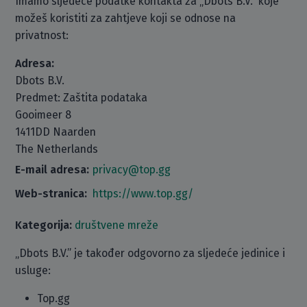
Imamo sljedeće podatke kontakta za „Dbots B.V.“ koje
možeš koristiti za zahtjeve koji se odnose na
privatnost:
Adresa:
Dbots B.V.
Predmet: Zaštita podataka
Gooimeer 8
1411DD Naarden
The Netherlands
E-mail adresa:
privacy@top.gg
Web-stranica:
https://www.top.gg/
Kategorija:
društvene mreže
„Dbots B.V.” je također odgovorno za sljedeće jedinice i
usluge:
Top.gg