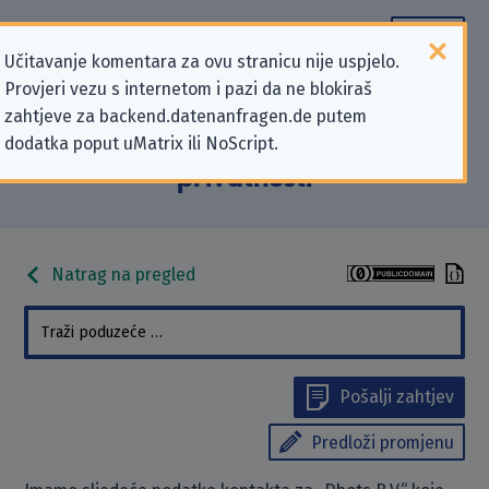
Učitavanje komentara za ovu stranicu nije uspjelo.
Provjeri vezu s internetom i pazi da ne blokiraš
Podaci kontakta „Dbots B.V.” koji se
zahtjeve za backend.datenanfragen.de putem
dodatka poput uMatrix ili NoScript.
odnose na zahtjeve za zaštitu
privatnosti
Natrag na pregled
Pošalji zahtjev
Predloži promjenu