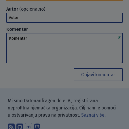
Autor
(opcionalno)
Autor
Komentar
Komentar
Objavi komentar
Mi smo Datenanfragen.de e. V., registrirana
neprofitna njemačka organizacija. Cilj nam je pomoći
u ostvarivanju prava na privatnost.
Saznaj više.
Pretplati se na naš blog koristeći RSS
Pronađi nas na GitHubu.
Raspravljaj s nama putem Matr
Prati nas na Mastodonu.