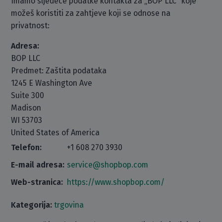
Imamo sljedeće podatke kontakta za „BOP LLC“ koje
možeš koristiti za zahtjeve koji se odnose na
privatnost:
Adresa:
BOP LLC
Predmet: Zaštita podataka
1245 E Washington Ave
Suite 300
Madison
WI 53703
United States of America
Telefon:
+1 608 270 3930
E-mail adresa:
service@shopbop.com
Web-stranica:
https://www.shopbop.com/
Kategorija:
trgovina