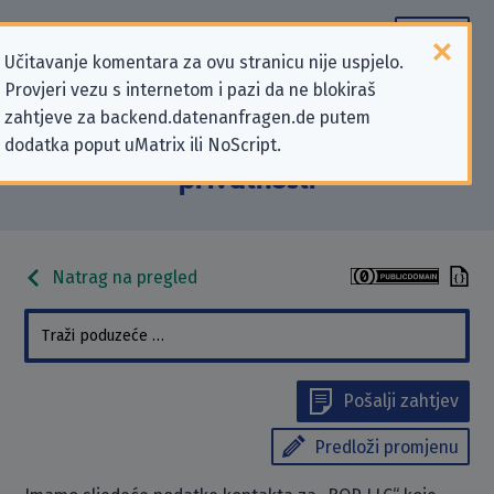
Učitavanje komentara za ovu stranicu nije uspjelo.
Provjeri vezu s internetom i pazi da ne blokiraš
Podaci kontakta „BOP LLC” koji se
zahtjeve za backend.datenanfragen.de putem
dodatka poput uMatrix ili NoScript.
odnose na zahtjeve za zaštitu
privatnosti
Natrag na pregled
Pošalji zahtjev
Predloži promjenu