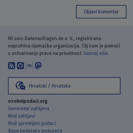
Objavi komentar
Mi smo Datenanfragen.de e. V., registrirana
neprofitna njemačka organizacija. Cilj nam je pomoći
u ostvarivanju prava na privatnost.
Saznaj više.
Pretplati se na naš blog koristeći RSS
Pronađi nas na GitHubu.
Raspravljaj s nama putem Matr
Prati nas na Mastodonu.
Hrvatski / Hrvatska
osobnipodaci.org
Generator zahtjeva
Moji zahtjevi
Moji spremljeni podaci
Baza podataka poduzeća