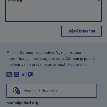
Objavi komentar
Mi smo Datenanfragen.de e. V., registrirana
neprofitna njemačka organizacija. Cilj nam je pomoći
u ostvarivanju prava na privatnost.
Saznaj više.
Pretplati se na naš blog koristeći RSS
Pronađi nas na GitHubu.
Raspravljaj s nama putem Matr
Prati nas na Mastodonu.
Hrvatski / Hrvatska
osobnipodaci.org