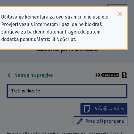
Učitavanje komentara za ovu stranicu nije uspjelo.
Provjeri vezu s internetom i pazi da ne blokiraš
Podaci kontakta „runtastic GmbH”
zahtjeve za backend.datenanfragen.de putem
dodatka poput uMatrix ili NoScript.
koji se odnose na zahtjeve za
zaštitu privatnosti
Natrag na pregled
Pošalji zahtjev
Predloži promjenu