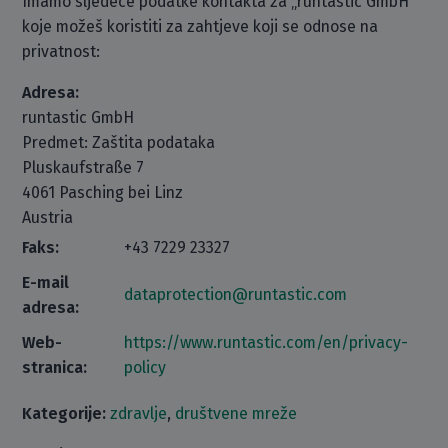
Imamo sljedeće podatke kontakta za „runtastic GmbH“
koje možeš koristiti za zahtjeve koji se odnose na
privatnost:
Adresa:
runtastic GmbH
Predmet: Zaštita podataka
Pluskaufstraße 7
4061 Pasching bei Linz
Austria
Faks:
+43 7229 23327
E-mail
dataprotection@runtastic.com
adresa:
Web-
https://www.runtastic.com/en/privacy-
stranica:
policy
Kategorije:
zdravlje
,
društvene mreže