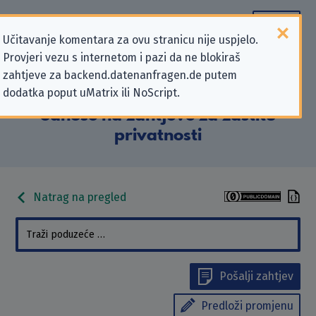
Učitavanje komentara za ovu stranicu nije uspjelo.
Provjeri vezu s internetom i pazi da ne blokiraš
Podaci kontakta „Gymnasium
zahtjeve za backend.datenanfragen.de putem
dodatka poput uMatrix ili NoScript.
Raabeschule Braunschweig” koji se
odnose na zahtjeve za zaštitu
privatnosti
Natrag na pregled
Pošalji zahtjev
Predloži promjenu