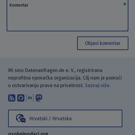
Komentar
Objavi komentar
Mi smo Datenanfragen.de e. V., registrirana
neprofitna njemačka organizacija. Cilj nam je pomoći
u ostvarivanju prava na privatnost.
Saznaj više.
Pretplati se na naš blog koristeći RSS
Pronađi nas na GitHubu.
Raspravljaj s nama putem Matr
Prati nas na Mastodonu.
Hrvatski / Hrvatska
osobnipodaci.org