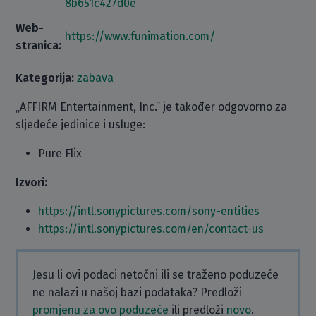
8b651c427d0e
Web-
https://www.funimation.com/
stranica:
Kategorija:
zabava
„AFFIRM Entertainment, Inc.” je također odgovorno za
sljedeće jedinice i usluge:
Pure Flix
Izvori:
https://intl.sonypictures.com/sony-entities
https://intl.sonypictures.com/en/contact-us
Jesu li ovi podaci netočni ili se traženo poduzeće
ne nalazi u našoj bazi podataka? Predloži
promjenu za ovo poduzeće
ili predloži
novo
.