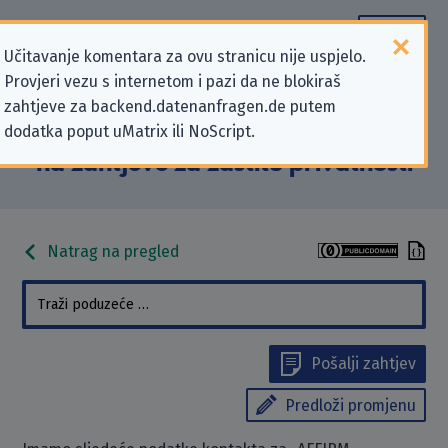
Učitavanje komentara za ovu stranicu nije uspjelo.
Provjeri vezu s internetom i pazi da ne blokiraš
Podaci kontakta „AFFIRM
zahtjeve za backend.datenanfragen.de putem
dodatka poput uMatrix ili NoScript.
Entertainment, Inc.” koji se odnose
na zahtjeve za zaštitu privatnosti
Natrag na pregled
Pošalji zahtjev
Predloži promjenu