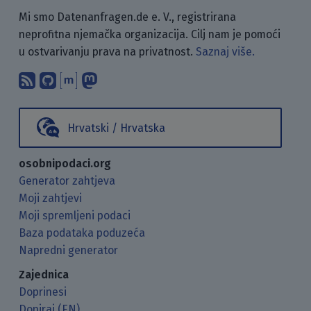
Mi smo Datenanfragen.de e. V., registrirana
neprofitna njemačka organizacija. Cilj nam je pomoći
u ostvarivanju prava na privatnost.
Saznaj više.
Pretplati se na naš blog koristeći RSS
Pronađi nas na GitHubu.
Raspravljaj s nama putem Matr
Prati nas na Mastodonu.
Hrvatski / Hrvatska
osobnipodaci.org
Generator zahtjeva
Moji zahtjevi
Moji spremljeni podaci
Baza podataka poduzeća
Napredni generator
Zajednica
Doprinesi
Doniraj (EN)