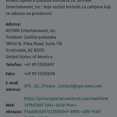
Imamo sljedeće podatke kontakta za „AFFIRM
Entertainment, Inc.“ koje možeš koristiti za zahtjeve koji
se odnose na privatnost:
Adresa:
AFFIRM Entertainment, Inc.
Predmet: Zaštita podataka
18940 N. Pima Road, Suite 110
Scottsdale, AZ 85255
United States of America
Telefon:
+49 89 51305697
Faks:
+49 89 51305698
E-mail
SPE_EU_Privacy_Contact@spe.sony.com
adresa:
https://privacyportal.onetrust.com/webform
Web
/d19e506f-1a64-463d-94e4-
obrazac:
914dd635817d/35fb5149-8905-48f3-9cbf-