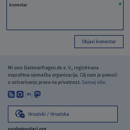
Komentar
Objavi komentar
Mi smo Datenanfragen.de e. V., registrirana
neprofitna njemačka organizacija. Cilj nam je pomoći
u ostvarivanju prava na privatnost.
Saznaj više.
Pretplati se na naš blog koristeći RSS
Pronađi nas na GitHubu.
Raspravljaj s nama putem Matr
Prati nas na Mastodonu.
Hrvatski / Hrvatska
osobnipodaci.org