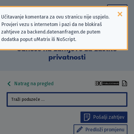
Učitavanje komentara za ovu stranicu nije uspjelo.
Provjeri vezu s internetom i pazi da ne blokiraš
Podaci kontakta „Der Landrat als
zahtjeve za backend.datenanfragen.de putem
dodatka poput uMatrix ili NoScript.
Kreispolizeibehörde Olpe” koji se
odnose na zahtjeve za zaštitu
privatnosti
Natrag na pregled
Pošalji zahtjev
Predloži promjenu