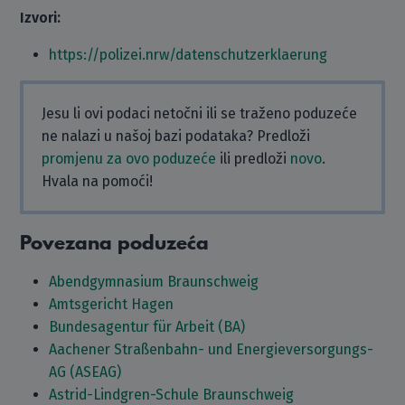
Izvori:
https://polizei.nrw/datenschutzerklaerung
Jesu li ovi podaci netočni ili se traženo poduzeće
ne nalazi u našoj bazi podataka? Predloži
promjenu za ovo poduzeće
ili predloži
novo
.
Hvala na pomoći!
Povezana poduzeća
Abendgymnasium Braunschweig
Amtsgericht Hagen
Bundesagentur für Arbeit (BA)
Aachener Straßenbahn- und Energieversorgungs-
AG (ASEAG)
Astrid-Lindgren-Schule Braunschweig