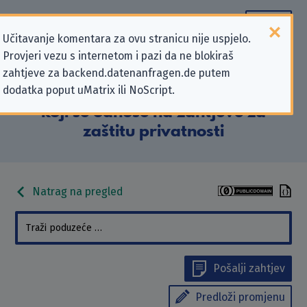
Učitavanje komentara za ovu stranicu nije uspjelo.
Provjeri vezu s internetom i pazi da ne blokiraš
Podaci kontakta „geobra
zahtjeve za backend.datenanfragen.de putem
dodatka poput uMatrix ili NoScript.
Brandstätter Stiftung & Co. KG”
koji se odnose na zahtjeve za
zaštitu privatnosti
Natrag na pregled
Pošalji zahtjev
Predloži promjenu