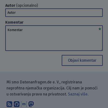
Autor
(opcionalno)
Autor
Komentar
Komentar
Objavi komentar
Mi smo Datenanfragen.de e. V., registrirana
neprofitna njemačka organizacija. Cilj nam je pomoći
u ostvarivanju prava na privatnost.
Saznaj više.
Pretplati se na naš blog koristeći RSS
Pronađi nas na GitHubu.
Raspravljaj s nama putem Matr
Prati nas na Mastodonu.