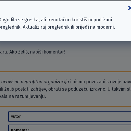
hsportal GmbH
mbH
Dogodila se greška, ali trenutačno koristiš nepodržani
& Vertriebs GmbH
preglednik. Aktualiziraj preglednik ili prijeđi na moderni.
lishing GmbH
ra. Ako želiš, napiši komentar!
o
neovisna neprofitna organizacija
i nismo povezani s ovdje na
li želiš poslati zahtjev, obrati se poduzeću izravno. U takvim 
vala na razumijevanju.
Autor
Komentar