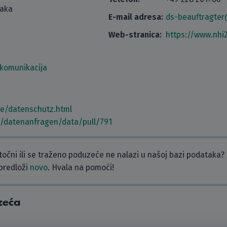
taka
E-mail adresa:
ds-beauftragter
5
Web-stranica:
https://www.nhi
ekomunikacija
de/datenschutz.html
m/datenanfragen/data/pull/791
etočni ili se traženo poduzeće ne nalazi u našoj bazi podataka?
 predloži
novo
. Hvala na pomoći!
zeća