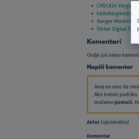
CHECK24 Vergleic
heinekingmedia G
Ranger Marketing 
Ströer Digital Pub
Komentari
Ovdje još nema komenta
Napiši komentar
Imaj na umu da sm
Ako trebaš podršku i
možemo
pomoći
. H
Autor
(opcionalno)
Komentar