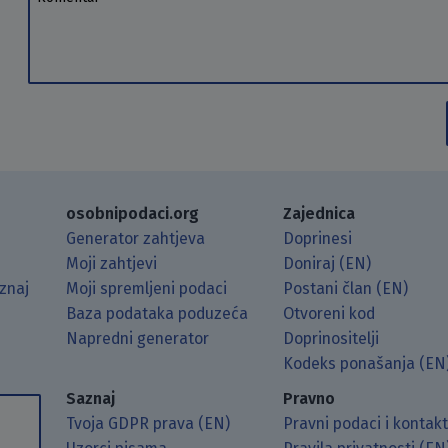
osobnipodaci.org
Zajednica
Generator zahtjeva
Doprinesi
Moji zahtjevi
Doniraj (EN)
znaj
Moji spremljeni podaci
Postani član (EN)
Baza podataka poduzeća
Otvoreni kod
Napredni generator
Doprinositelji
g koristeći RSS čitač.
Hubu.
ama putem Matrixa.
 Mastodonu.
Kodeks ponašanja (EN
Saznaj
Pravno
Tvoja GDPR prava (EN)
Pravni podaci i kontak