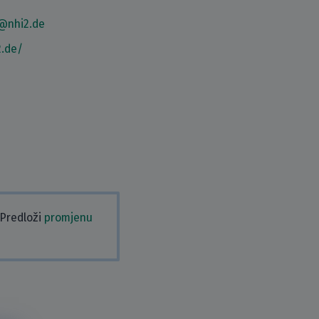
@nhi2.de
2.de/
 Predloži
promjenu