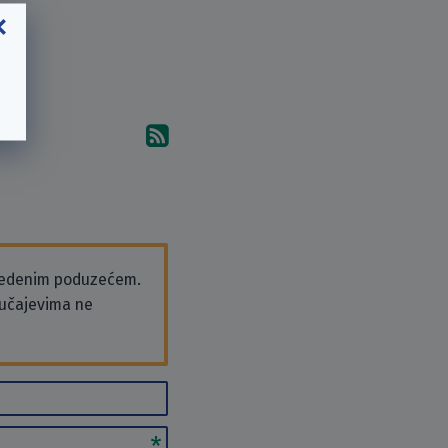
Pretplati se na komentare 
vedenim poduzećem.
slučajevima ne