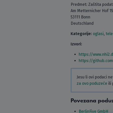
Predmet: Zaštita poda
Am Metternicher Hof 1
53111 Bonn
Deutschland
Kategorije:
oglasi
,
tel
Izvori:
https://www.nhi2.
https://github.co
Jesu li ovi podaci n
za ovo poduzeće
ili
Povezana podu
BerlinFive GmbH