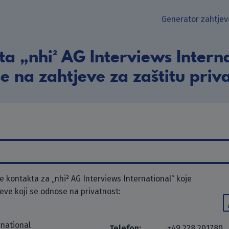
Generator zahtjev
a „nhi² AG Interviews Interna
e na zahtjeve za zaštitu priva
 kontakta za „nhi² AG Interviews International“ koje
jeve koji se odnose na privatnost:
rnational
Telefon:
+49 228 201780