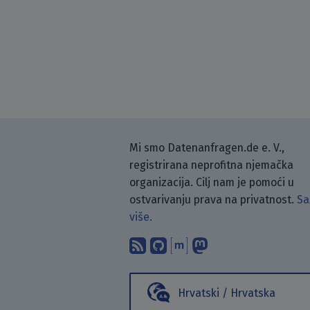
Mi smo Datenanfragen.de e. V.,
registrirana neprofitna njemačka
organizacija. Cilj nam je pomoći u
ostvarivanju prava na privatnost.
Sa
više.
Pretplati se na naš blo
Pronađi nas na Git
Raspravljaj s n
Prati nas na
Hrvatski / Hrvatska