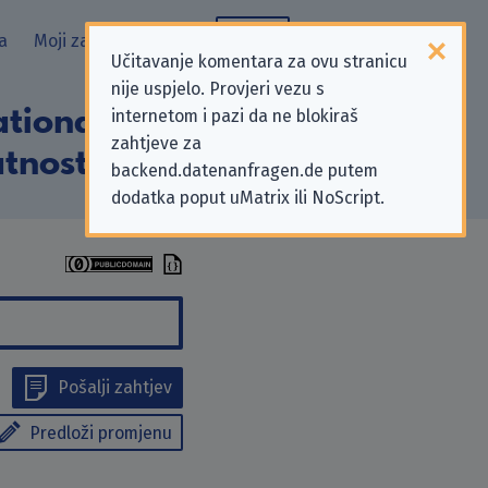
a
Moji zahtjevi
Blog
Učitavanje komentara za ovu stranicu
nije uspjelo. Provjeri vezu s
tional” koji se
internetom i pazi da ne blokiraš
zahtjeve za
tnosti
backend.datenanfragen.de putem
dodatka poput uMatrix ili NoScript.
Pošalji zahtjev
Predloži promjenu