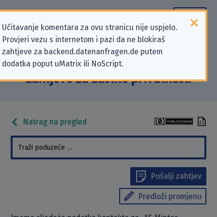
Učitavanje komentara za ovu stranicu nije uspjelo.
Provjeri vezu s internetom i pazi da ne blokiraš
Podaci kontakta „AS Mintos
zahtjeve za backend.datenanfragen.de putem
dodatka poput uMatrix ili NoScript.
Marketplace” koji se odnose na
zahtjeve za zaštitu privatnosti
Natrag na pregled
Pošalji zahtjev
Predloži promjenu