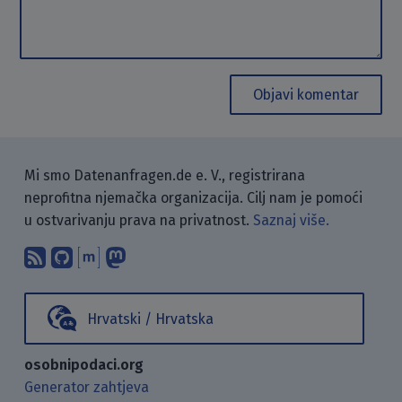
Objavi komentar
Mi smo Datenanfragen.de e. V., registrirana
neprofitna njemačka organizacija. Cilj nam je pomoći
u ostvarivanju prava na privatnost.
Saznaj više.
Pretplati se na naš blog koristeći RSS
Pronađi nas na GitHubu.
Raspravljaj s nama putem Matr
Prati nas na Mastodonu.
Hrvatski / Hrvatska
osobnipodaci.org
Generator zahtjeva