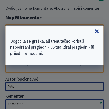
Ovdje još nema komentara. Ako želiš, napiši komentar!
Napiši komentar
Imaj na umu da smo
neovisna neprofitna
organizacija
i nismo povezani s ovdje navedenim
Dogodila se greška, ali trenutačno koristiš
poduzećem.
nepodržani preglednik. Aktualiziraj preglednik ili
Ako trebaš podršku ili želiš poslati zahtjev, obrati
prijeđi na moderni.
se poduzeću izravno. U takvim slučajevima ne
možemo
pomoći
. Hvala na razumijevanju.
Autor
(opcionalno)
Autor
Komentar
Komentar