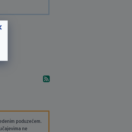
Pretplati se na komentare 
vedenim poduzećem.
slučajevima ne