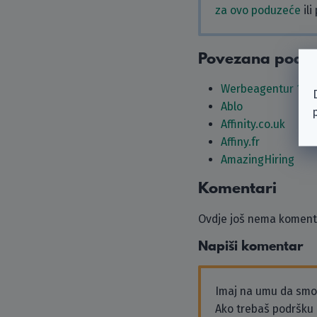
za ovo poduzeće
ili
Povezana podu
Werbeagentur 1Pl
Ablo
Affinity.co.uk
Affiny.fr
AmazingHiring
Komentari
Ovdje još nema komenta
Napiši komentar
Imaj na umu da sm
Ako trebaš podršku i