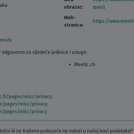
taka
obrazac:
quest
Web-
https://www.meetic
stranica:
 mreže
 odgovorno za sljedeće jedinice i usluge:
Meetic.ch
c.fr/pages/misc/privacy
.be/pages/misc/privacy
ch/pages/misc/privacy
etočni ili se traženo poduzeće ne nalazi u našoj bazi podataka?