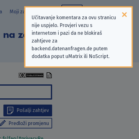
a
Moji zahtjevi
Blog
Učitavanje komentara za ovu stranicu
nije uspjelo. Provjeri vezu s
 na zahtjeve za
internetom i pazi da ne blokiraš
zahtjeve za
backend.datenanfragen.de putem
dodatka poput uMatrix ili NoScript.
Pošalji zahtjev
Predloži promjenu
c.fr/faq/#privacyRe