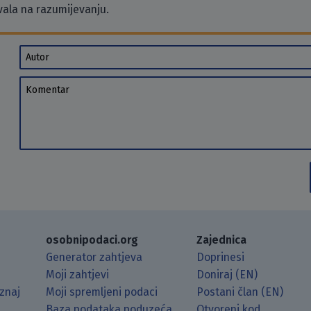
vala na razumijevanju.
Autor
Komentar
osobnipodaci.org
Zajednica
Generator zahtjeva
Doprinesi
Moji zahtjevi
Doniraj (EN)
znaj
Moji spremljeni podaci
Postani član (EN)
Baza podataka poduzeća
Otvoreni kod