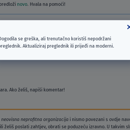
 predloži
novo
. Hvala na pomoći!
zeća
us Agency GmbH
Dogodila se greška, ali trenutačno koristiš nepodržani
preglednik. Aktualiziraj preglednik ili prijeđi na moderni.
ra. Ako želiš, napiši komentar!
o
neovisna neprofitna organizacija
i nismo povezani s ovdje na
li želiš poslati zahtjev, obrati se poduzeću izravno. U takvim 