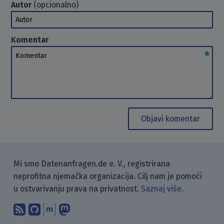
Autor
(opcionalno)
Autor
Komentar
Komentar
Objavi komentar
Mi smo Datenanfragen.de e. V., registrirana
neprofitna njemačka organizacija. Cilj nam je pomoći
u ostvarivanju prava na privatnost.
Saznaj više.
Pretplati se na naš blog koristeći RSS
Pronađi nas na GitHubu.
Raspravljaj s nama putem Matr
Prati nas na Mastodonu.