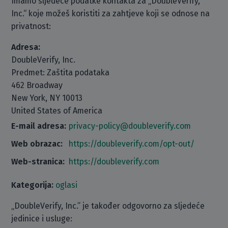
Imamo sljedeće podatke kontakta za „DoubleVerify,
Inc.“ koje možeš koristiti za zahtjeve koji se odnose na
privatnost:
Adresa:
DoubleVerify, Inc.
Predmet: Zaštita podataka
462 Broadway
New York, NY 10013
United States of America
E-mail adresa:
privacy-policy@doubleverify.com
Web obrazac:
https://doubleverify.com/opt-out/
Web-stranica:
https://doubleverify.com
Kategorija:
oglasi
„DoubleVerify, Inc.” je također odgovorno za sljedeće
jedinice i usluge: