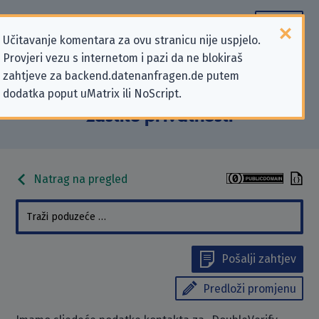
Učitavanje komentara za ovu stranicu nije uspjelo.
Provjeri vezu s internetom i pazi da ne blokiraš
Podaci kontakta „DoubleVerify,
zahtjeve za backend.datenanfragen.de putem
dodatka poput uMatrix ili NoScript.
Inc.” koji se odnose na zahtjeve za
zaštitu privatnosti
Natrag na pregled
Pošalji zahtjev
Predloži promjenu