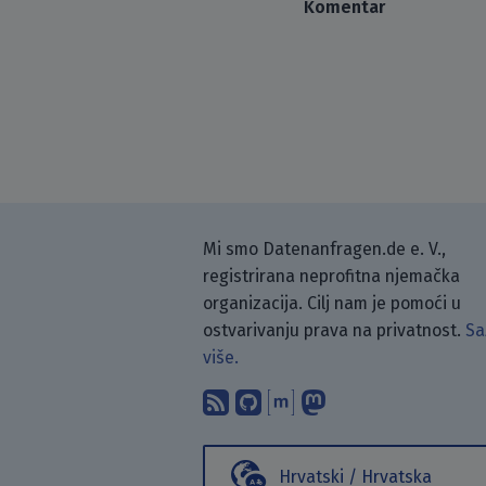
Komentar
Mi smo Datenanfragen.de e. V.,
registrirana neprofitna njemačka
organizacija. Cilj nam je pomoći u
ostvarivanju prava na privatnost.
Sa
više.
Pretplati se na naš blo
Pronađi nas na Git
Raspravljaj s n
Prati nas na
Hrvatski / Hrvatska