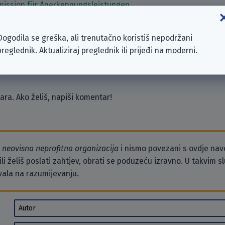
ission für Anerkennungsleistungen
n Salzgitter-Lebenstedt
einde Frellstedt-Wolsdorf
Dogodila se greška, ali trenutačno koristiš nepodržani
ischer Frauen Rhein-Erft-Kreis e.V.
preglednik. Aktualiziraj preglednik ili prijeđi na moderni.
erklingen-Klein Vahlberg in Vahlberg
ra. Ako želiš, napiši komentar!
o
neovisna neprofitna organizacija
i nismo povezani s ovdje na
li želiš poslati zahtjev, obrati se poduzeću izravno. U takvim 
vala na razumijevanju.
Autor