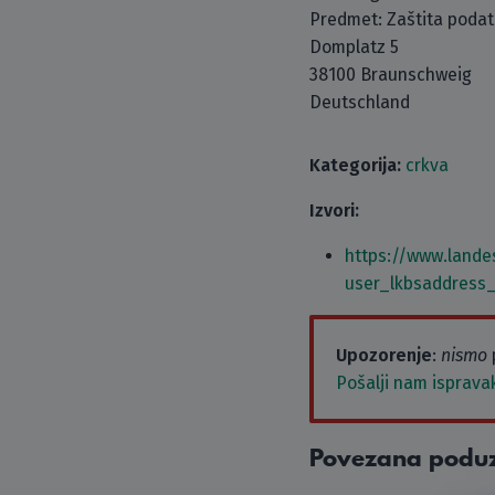
Predmet: Zaštita poda
Domplatz 5
38100 Braunschweig
Deutschland
Kategorija:
crkva
Izvori:
https://www.lande
user_lkbsaddress
Upozorenje
:
nismo
Pošalji nam isprava
Povezana podu