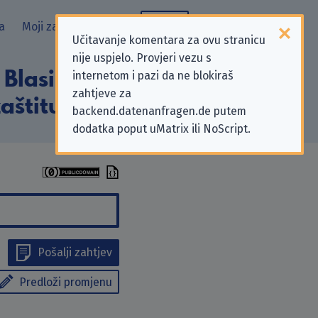
a
Moji zahtjevi
Blog
Učitavanje komentara za ovu stranicu
nije uspjelo. Provjeri vezu s
Blasius in
internetom i pazi da ne blokiraš
zahtjeve za
aštitu privatnosti
backend.datenanfragen.de putem
dodatka poput uMatrix ili NoScript.
Pošalji zahtjev
Predloži promjenu