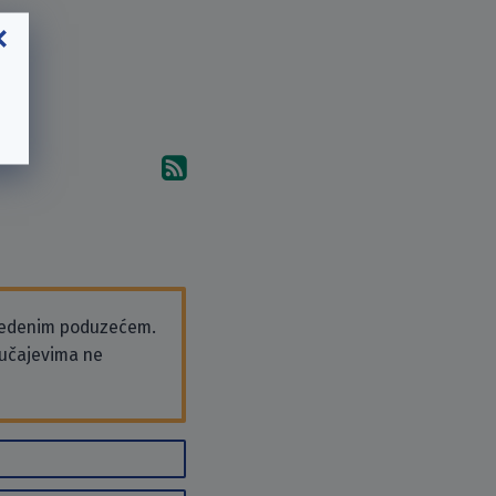
Pretplati se na komentare 
vedenim poduzećem.
slučajevima ne