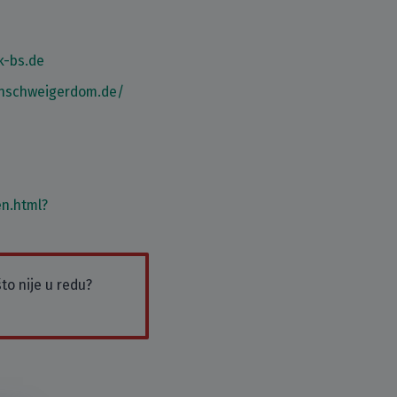
k-bs.de
unschweigerdom.de/
n.html?
to nije u redu?