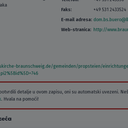
taka
Faks:
+49 531 2433524
E-mail adresa:
dom.bs.buero@l
Web-stranica:
http://www.bra
skirche-braunschweig.de/gemeinden/propsteien/einrichtunge
_pi2%5Bid%5D=746
potvrdili detalje u ovom zapisu, oni su automatski uvezeni. Neš
k
. Hvala na pomoći!
zeća