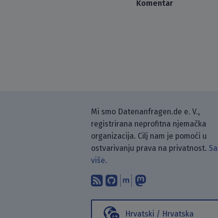
Komentar
Mi smo Datenanfragen.de e. V.,
registrirana neprofitna njemačka
organizacija. Cilj nam je pomoći u
ostvarivanju prava na privatnost.
Sa
više.
Pretplati se na naš blo
Pronađi nas na Git
Raspravljaj s n
Prati nas na
Hrvatski / Hrvatska