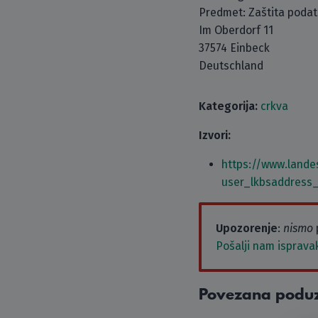
Predmet: Zaštita poda
Im Oberdorf 11
37574 Einbeck
Deutschland
Kategorija:
crkva
Izvori:
https://www.lande
user_lkbsaddress
Upozorenje
:
nismo
Pošalji nam isprava
Povezana podu