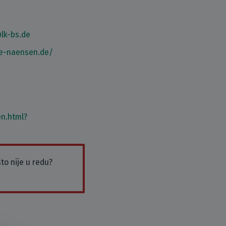
lk-bs.de
he-naensen.de/
n.html?
to nije u redu?