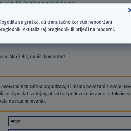
ission für Anerkennungsleistungen
n Salzgitter-Lebenstedt
einde Frellstedt-Wolsdorf
Dogodila se greška, ali trenutačno koristiš nepodržani
ischer Frauen Rhein-Erft-Kreis e.V.
preglednik. Aktualiziraj preglednik ili prijeđi na moderni.
erklingen-Klein Vahlberg in Vahlberg
ra. Ako želiš, napiši komentar!
o
neovisna neprofitna organizacija
i nismo povezani s ovdje na
li želiš poslati zahtjev, obrati se poduzeću izravno. U takvim 
vala na razumijevanju.
Autor