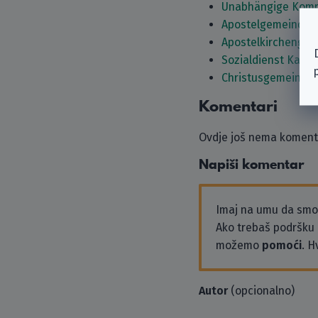
Unabhängige Komm
Apostelgemeinde i
Apostelkirchengem
Sozialdienst Kathol
Christusgemeinde B
Komentari
Ovdje još nema komenta
Napiši komentar
Imaj na umu da sm
Ako trebaš podršku i
možemo
pomoći
. H
Autor
(opcionalno)