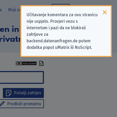
a
Moji zahtjevi
Blog
Učitavanje komentara za ovu stranicu
nije uspjelo. Provjeri vezu s
n in Delligsen”
internetom i pazi da ne blokiraš
zahtjeve za
rivatnosti
backend.datenanfragen.de putem
dodatka poput uMatrix ili NoScript.
Pošalji zahtjev
Predloži promjenu