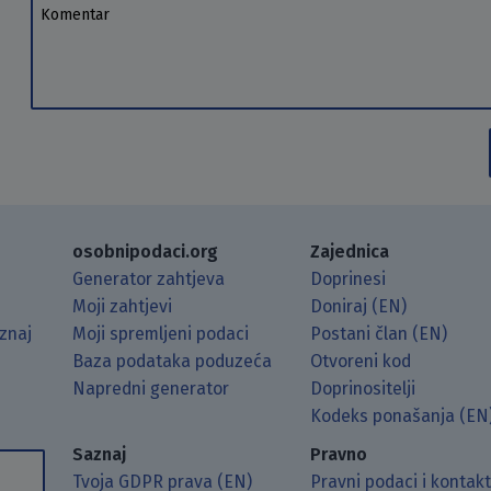
Komentar
osobnipodaci.org
Zajednica
Generator zahtjeva
Doprinesi
Moji zahtjevi
Doniraj (EN)
znaj
Moji spremljeni podaci
Postani član (EN)
Baza podataka poduzeća
Otvoreni kod
Napredni generator
Doprinositelji
g koristeći RSS čitač.
Hubu.
ama putem Matrixa.
 Mastodonu.
Kodeks ponašanja (EN
Saznaj
Pravno
Tvoja GDPR prava (EN)
Pravni podaci i kontak