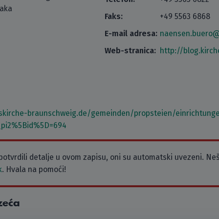
taka
Faks:
+49 5563 6868
E-mail adresa:
naensen.buero@
Web-stranica:
http://blog.kirc
skirche-braunschweig.de/gemeinden/propsteien/einrichtunge
_pi2%5Bid%5D=694
potvrdili detalje u ovom zapisu, oni su automatski uvezeni. Neš
k
. Hvala na pomoći!
zeća