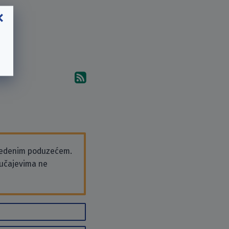
Pretplati se na komentare 
vedenim poduzećem.
slučajevima ne