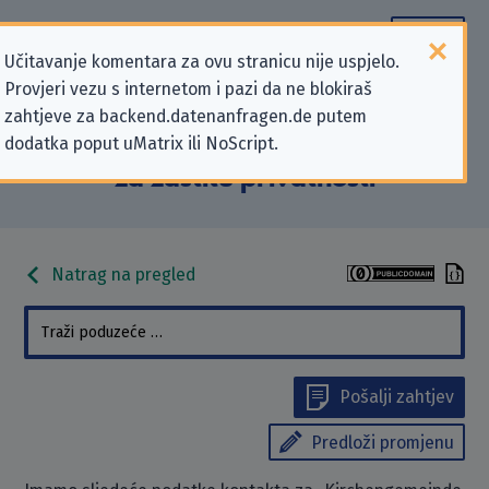
Učitavanje komentara za ovu stranicu nije uspjelo.
Provjeri vezu s internetom i pazi da ne blokiraš
Podaci kontakta „Kirchengemeinde
zahtjeve za backend.datenanfragen.de putem
dodatka poput uMatrix ili NoScript.
Allrode” koji se odnose na zahtjeve
za zaštitu privatnosti
Natrag na pregled
Pošalji zahtjev
Predloži promjenu