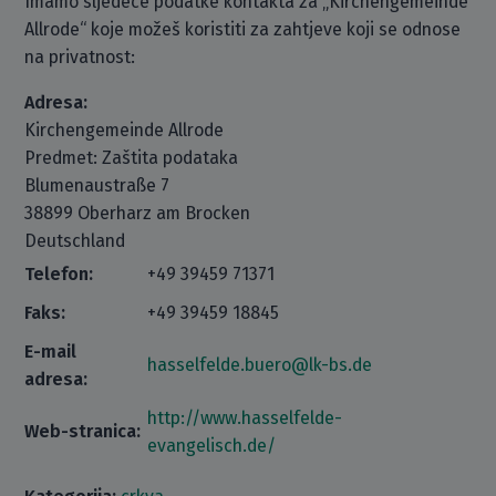
Imamo sljedeće podatke kontakta za „Kirchengemeinde
Allrode“ koje možeš koristiti za zahtjeve koji se odnose
na privatnost:
Adresa:
Kirchengemeinde Allrode
Predmet: Zaštita podataka
Blumenaustraße 7
38899 Oberharz am Brocken
Deutschland
Telefon:
+49 39459 71371
Faks:
+49 39459 18845
E-mail
hasselfelde.buero@lk-bs.de
adresa:
http://www.hasselfelde-
Web-stranica:
evangelisch.de/