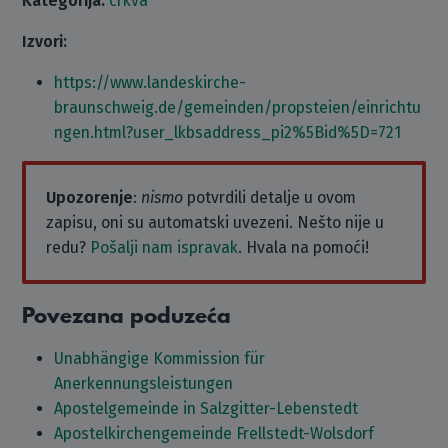
Kategorija:
crkva
Izvori:
https://www.landeskirche-
braunschweig.de/gemeinden/propsteien/einrichtu
ngen.html?user_lkbsaddress_pi2%5Bid%5D=721
Upozorenje
:
nismo
potvrdili detalje u ovom
zapisu, oni su automatski uvezeni. Nešto nije u
redu?
Pošalji nam ispravak
. Hvala na pomoći!
Povezana poduzeća
Unabhängige Kommission für
Anerkennungsleistungen
Apostelgemeinde in Salzgitter-Lebenstedt
Apostelkirchengemeinde Frellstedt-Wolsdorf