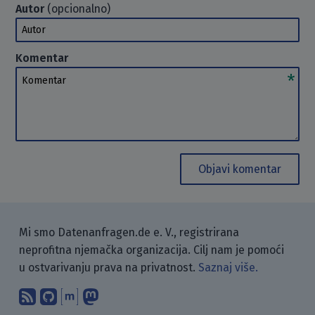
Autor
(opcionalno)
Autor
Komentar
Komentar
Objavi komentar
Mi smo Datenanfragen.de e. V., registrirana
neprofitna njemačka organizacija. Cilj nam je pomoći
u ostvarivanju prava na privatnost.
Saznaj više.
Pretplati se na naš blog koristeći RSS
Pronađi nas na GitHubu.
Raspravljaj s nama putem Matr
Prati nas na Mastodonu.