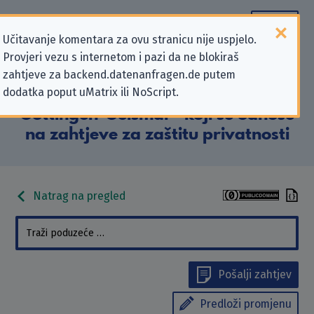
Učitavanje komentara za ovu stranicu nije uspjelo.
Provjeri vezu s internetom i pazi da ne blokiraš
Podaci kontakta „Georg-Christoph-
zahtjeve za backend.datenanfragen.de putem
dodatka poput uMatrix ili NoScript.
Lichtenberg-Gesamtschule
Göttingen-Geismar” koji se odnose
na zahtjeve za zaštitu privatnosti
Natrag na pregled
Pošalji zahtjev
Predloži promjenu