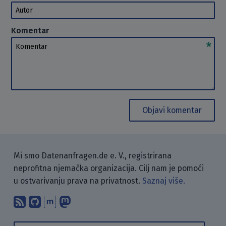
Autor
Komentar
Komentar
Objavi komentar
Mi smo Datenanfragen.de e. V., registrirana
neprofitna njemačka organizacija. Cilj nam je pomoći
u ostvarivanju prava na privatnost.
Saznaj više.
Pretplati se na naš blog koristeći RSS
Pronađi nas na GitHubu.
Raspravljaj s nama putem Matr
Prati nas na Mastodonu.