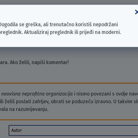
 GmbH
Dogodila se greška, ali trenutačno koristiš nepodržani
preglednik. Aktualiziraj preglednik ili prijeđi na moderni.
ra. Ako želiš, napiši komentar!
o
neovisna neprofitna organizacija
i nismo povezani s ovdje na
li želiš poslati zahtjev, obrati se poduzeću izravno. U takvim 
vala na razumijevanju.
Autor