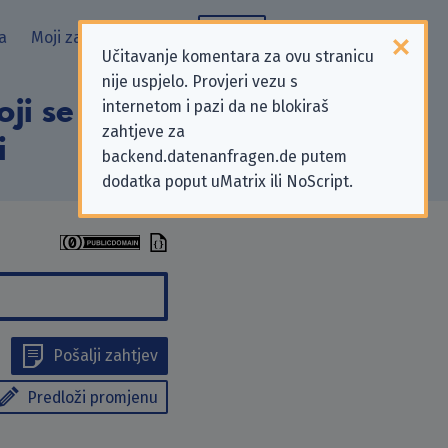
a
Moji zahtjevi
Blog
Učitavanje komentara za ovu stranicu
nije uspjelo. Provjeri vezu s
ji se odnose na
internetom i pazi da ne blokiraš
zahtjeve za
i
backend.datenanfragen.de putem
dodatka poput uMatrix ili NoScript.
Pošalji zahtjev
Predloži promjenu