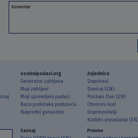
Komentar
osobnipodaci.org
Zajednica
Generator zahtjeva
Doprinesi
Moji zahtjevi
Doniraj (EN)
znaj
Moji spremljeni podaci
Postani član (EN)
Baza podataka poduzeća
Otvoreni kod
Napredni generator
Doprinositelji
g koristeći RSS čitač.
Hubu.
ama putem Matrixa.
 Mastodonu.
Kodeks ponašanja (EN
Saznaj
Pravno