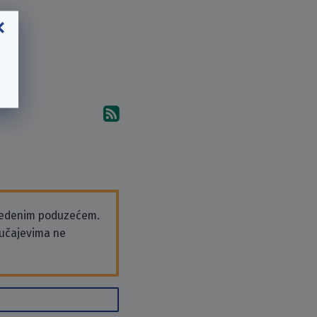
Pretplati se na komentare 
vedenim poduzećem.
slučajevima ne