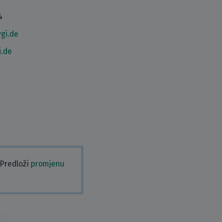
4
gi.de
i.de
 Predloži
promjenu