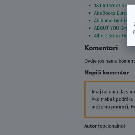
1&1 Internet SE
AbeBooks Europe
Abihome GmbH
ABOUT YOU GmbH
Albert Kreuz GmbH
Komentari
Ovdje još nema komenta
Napiši komentar
Imaj na umu da sm
Ako trebaš podršku i
možemo
pomoći
. H
Autor
(opcionalno)