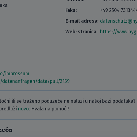
taka
Faks:
+49 2504 731344
E-mail adresa:
datenschutz@hy
Web-stranica:
https://www.hyg
de/impressum
m/datenanfragen/data/pull/2159
etočni ili se traženo poduzeće ne nalazi u našoj bazi podataka?
 predloži
novo
. Hvala na pomoći!
zeća