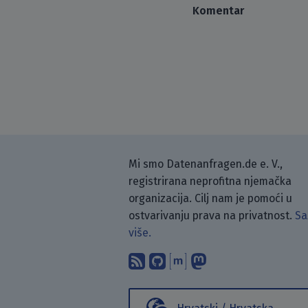
Komentar
Mi smo Datenanfragen.de e. V.,
registrirana neprofitna njemačka
organizacija. Cilj nam je pomoći u
ostvarivanju prava na privatnost.
Sa
više.
Pretplati se na naš blo
Pronađi nas na Git
Raspravljaj s n
Prati nas na