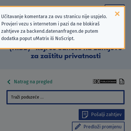
Učitavanje komentara za ovu stranicu nije uspjelo.
Provjeri vezu s internetom i pazi da ne blokiraš
Podaci kontakta „Hamburger
zahtjeve za backend.datenanfragen.de putem
dodatka poput uMatrix ili NoScript.
Institut für Berufliche Bildung
(HIBB)” koji se odnose na zahtjeve
za zaštitu privatnosti
Natrag na pregled
Pošalji zahtjev
Predloži promjenu