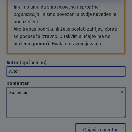
Imaj na umu da smo
neovisna neprofitna
organizacija
i nismo povezani s ovdje navedenim
poduzećem.
Ako trebaš podršku ili želiš poslati zahtjev, obrati
se poduzeću izravno. U takvim slučajevima ne
možemo
pomoći
. Hvala na razumijevanju.
Autor
(opcionalno)
Autor
Komentar
Komentar
Objavi komentar