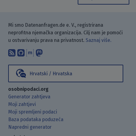
Mi smo Datenanfragen.de e. V., registrirana
neprofitna njemačka organizacija. Cilj nam je pomoći
u ostvarivanju prava na privatnost.
Saznaj više.
Pretplati se na naš blog koristeći RSS
Pronađi nas na GitHubu.
Raspravljaj s nama putem Matr
Prati nas na Mastodonu.
Hrvatski / Hrvatska
osobnipodaci.org
Generator zahtjeva
Moji zahtjevi
Moji spremljeni podaci
Baza podataka poduzeća
Napredni generator