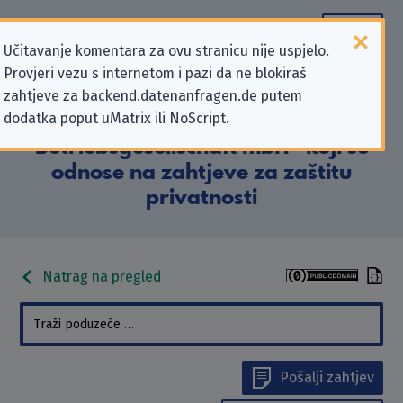
Učitavanje komentara za ovu stranicu nije uspjelo.
Provjeri vezu s internetom i pazi da ne blokiraš
Podaci kontakta „Harlekin Spiel-
zahtjeve za backend.datenanfragen.de putem
dodatka poput uMatrix ili NoScript.
und Unterhaltungsautomaten
Betriebsgesellschaft mbH” koji se
odnose na zahtjeve za zaštitu
privatnosti
Natrag na pregled
Pošalji zahtjev