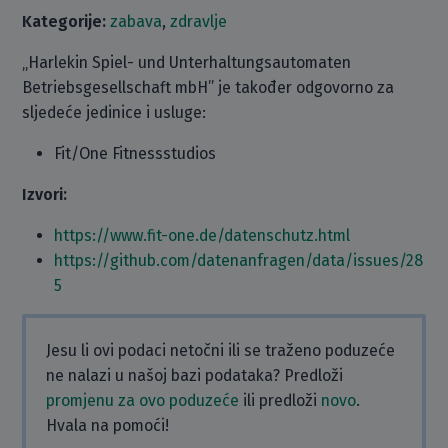
Kategorije:
zabava
,
zdravlje
„Harlekin Spiel- und Unterhaltungsautomaten
Betriebsgesellschaft mbH” je također odgovorno za
sljedeće jedinice i usluge:
Fit/One Fitnessstudios
Izvori:
https://www.fit-one.de/datenschutz.html
https://github.com/datenanfragen/data/issues/28
5
Jesu li ovi podaci netočni ili se traženo poduzeće
ne nalazi u našoj bazi podataka? Predloži
promjenu za ovo poduzeće
ili predloži
novo
.
Hvala na pomoći!