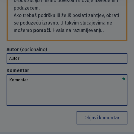
organizacija
i nismo povezani s ovdje navedenim
poduzećem.
Ako trebaš podršku ili želiš poslati zahtjev, obrati
se poduzeću izravno. U takvim slučajevima ne
možemo
pomoći
. Hvala na razumijevanju.
Autor
(opcionalno)
Autor
Komentar
Komentar
Objavi komentar