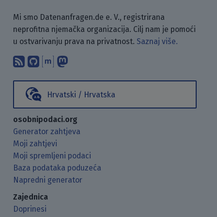
Mi smo Datenanfragen.de e. V., registrirana
neprofitna njemačka organizacija. Cilj nam je pomoći
u ostvarivanju prava na privatnost.
Saznaj više.
Pretplati se na naš blog koristeći RSS
Pronađi nas na GitHubu.
Raspravljaj s nama putem Matr
Prati nas na Mastodonu.
Hrvatski / Hrvatska
osobnipodaci.org
Generator zahtjeva
Moji zahtjevi
Moji spremljeni podaci
Baza podataka poduzeća
Napredni generator
Zajednica
Doprinesi