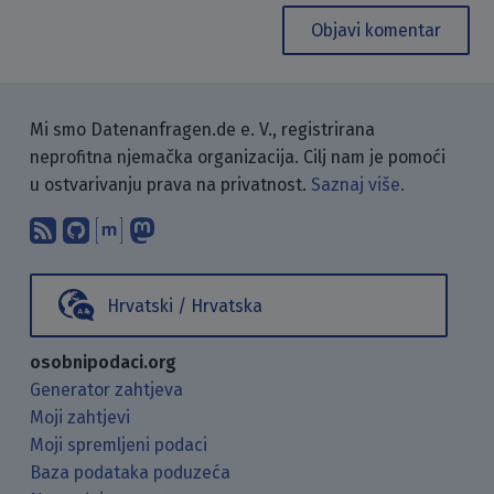
Objavi komentar
Mi smo Datenanfragen.de e. V., registrirana
neprofitna njemačka organizacija. Cilj nam je pomoći
u ostvarivanju prava na privatnost.
Saznaj više.
Pretplati se na naš blog koristeći RSS
Pronađi nas na GitHubu.
Raspravljaj s nama putem Matr
Prati nas na Mastodonu.
Hrvatski / Hrvatska
osobnipodaci.org
Generator zahtjeva
Moji zahtjevi
Moji spremljeni podaci
Baza podataka poduzeća