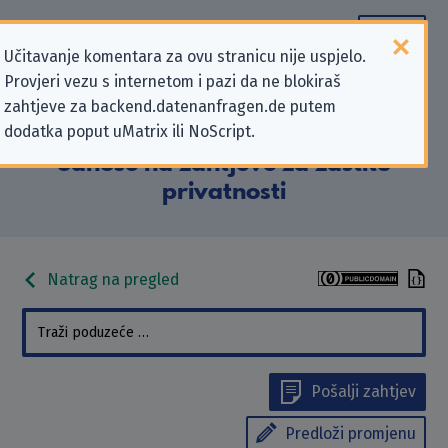
Učitavanje komentara za ovu stranicu nije uspjelo.
Provjeri vezu s internetom i pazi da ne blokiraš
Podaci kontakta „HanseMerkur
zahtjeve za backend.datenanfragen.de putem
dodatka poput uMatrix ili NoScript.
Versicherungsgruppe” koji se
odnose na zahtjeve za zaštitu
privatnosti
Natrag na pregled
Pošalji zahtjev
Predloži promjenu