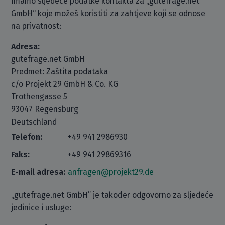
Imamo sljedeće podatke kontakta za „gutefrage.net
GmbH“ koje možeš koristiti za zahtjeve koji se odnose
na privatnost:
Adresa:
gutefrage.net GmbH
Predmet: Zaštita podataka
c/o Projekt 29 GmbH & Co. KG
Trothengasse 5
93047 Regensburg
Deutschland
Telefon:
+49 941 2986930
Faks:
+49 941 29869316
E-mail adresa:
anfragen@projekt29.de
„gutefrage.net GmbH” je također odgovorno za sljedeće
jedinice i usluge: