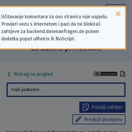
Učitavanje komentara za ovu stranicu nije uspjelo.
Provjeri vezu s internetom i pazi da ne blokiraš
Podaci kontakta „gutefrage.net
zahtjeve za backend.datenanfragen.de putem
dodatka poput uMatrix ili NoScript.
GmbH” koji se odnose na zahtjeve
za zaštitu privatnosti
Natrag na pregled
Pošalji zahtjev
Predloži promjenu