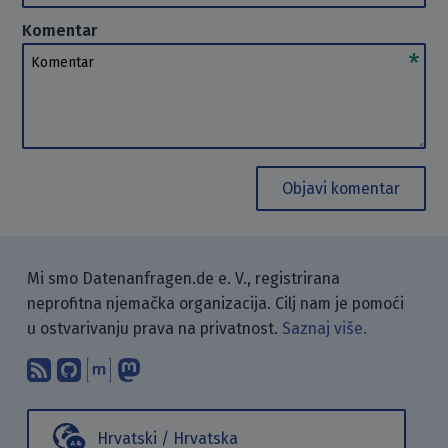
Komentar
Komentar
Objavi komentar
Mi smo Datenanfragen.de e. V., registrirana
neprofitna njemačka organizacija. Cilj nam je pomoći
u ostvarivanju prava na privatnost.
Saznaj više.
Pretplati se na naš blog koristeći RSS
Pronađi nas na GitHubu.
Raspravljaj s nama putem Matr
Prati nas na Mastodonu.
Hrvatski / Hrvatska