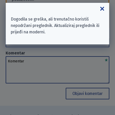
Ako trebaš podršku ili želiš poslati zahtjev, obrati
se poduzeću izravno. U takvim slučajevima ne
možemo
pomoći
. Hvala na razumijevanju.
Dogodila se greška, ali trenutačno koristiš
nepodržani preglednik. Aktualiziraj preglednik ili
prijeđi na moderni.
Autor
(opcionalno)
Autor
Komentar
Komentar
Objavi komentar