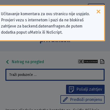
Učitavanje komentara za ovu stranicu nije uspjelo.
Provjeri vezu s internetom i pazi da ne blokiraš
Podaci kontakta „Guidle AG” koji se
zahtjeve za backend.datenanfragen.de putem
dodatka poput uMatrix ili NoScript.
odnose na zahtjeve za zaštitu
privatnosti
Natrag na pregled
Pošalji zahtjev
Predloži promjenu