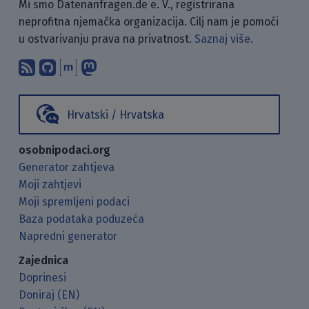
Mi smo Datenanfragen.de e. V., registrirana
neprofitna njemačka organizacija. Cilj nam je pomoći
u ostvarivanju prava na privatnost.
Saznaj više.
Pretplati se na naš blog koristeći RSS
Pronađi nas na GitHubu.
Raspravljaj s nama putem Matr
Prati nas na Mastodonu.
Hrvatski / Hrvatska
osobnipodaci.org
Generator zahtjeva
Moji zahtjevi
Moji spremljeni podaci
Baza podataka poduzeća
Napredni generator
Zajednica
Doprinesi
Doniraj (EN)