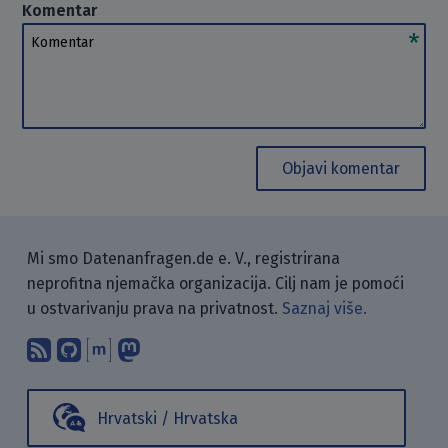
Komentar
Komentar
Objavi komentar
Mi smo Datenanfragen.de e. V., registrirana
neprofitna njemačka organizacija. Cilj nam je pomoći
u ostvarivanju prava na privatnost.
Saznaj više.
Pretplati se na naš blog koristeći RSS
Pronađi nas na GitHubu.
Raspravljaj s nama putem Matr
Prati nas na Mastodonu.
Hrvatski / Hrvatska