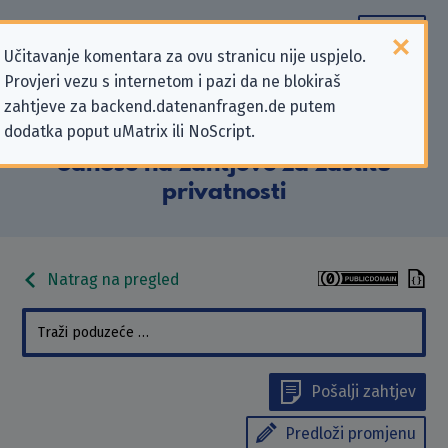
Učitavanje komentara za ovu stranicu nije uspjelo.
Provjeri vezu s internetom i pazi da ne blokiraš
Podaci kontakta „Grundschule
zahtjeve za backend.datenanfragen.de putem
dodatka poput uMatrix ili NoScript.
Broitzem Braunschweig” koji se
odnose na zahtjeve za zaštitu
privatnosti
Natrag na pregled
Pošalji zahtjev
Predloži promjenu