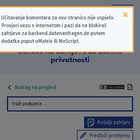
Učitavanje komentara za ovu stranicu nije uspjelo.
Provjeri vezu s internetom i pazi da ne blokiraš
Podaci kontakta „Grundschule
zahtjeve za backend.datenanfragen.de putem
dodatka poput uMatrix ili NoScript.
Waggum Braunschweig” koji se
odnose na zahtjeve za zaštitu
privatnosti
Natrag na pregled
Pošalji zahtjev
Predloži promjenu