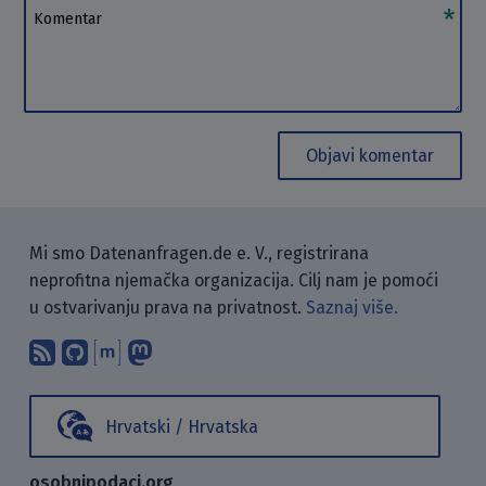
Komentar
Objavi komentar
Mi smo Datenanfragen.de e. V., registrirana
neprofitna njemačka organizacija. Cilj nam je pomoći
u ostvarivanju prava na privatnost.
Saznaj više.
Pretplati se na naš blog koristeći RSS
Pronađi nas na GitHubu.
Raspravljaj s nama putem Matr
Prati nas na Mastodonu.
Hrvatski / Hrvatska
osobnipodaci.org