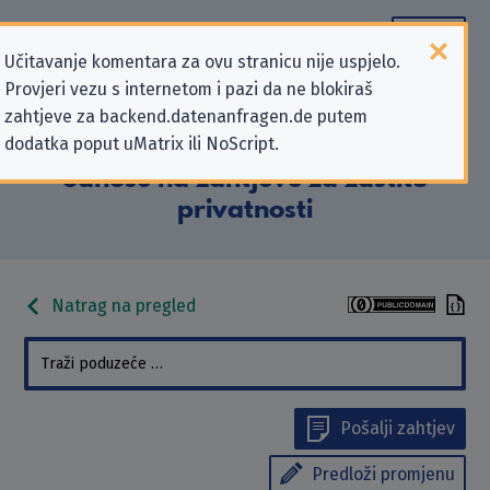
Učitavanje komentara za ovu stranicu nije uspjelo.
Provjeri vezu s internetom i pazi da ne blokiraš
Podaci kontakta „Grundschule
zahtjeve za backend.datenanfragen.de putem
dodatka poput uMatrix ili NoScript.
Stöckheim Braunschweig” koji se
odnose na zahtjeve za zaštitu
privatnosti
Natrag na pregled
Pošalji zahtjev
Predloži promjenu