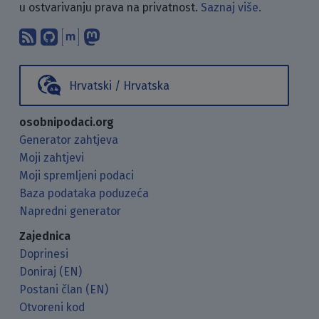
u ostvarivanju prava na privatnost.
Saznaj više.
Pretplati se na naš blog koristeći RSS
Pronađi nas na GitHubu.
Raspravljaj s nama putem Matr
Prati nas na Mastodonu.
Hrvatski / Hrvatska
osobnipodaci.org
Generator zahtjeva
Moji zahtjevi
Moji spremljeni podaci
Baza podataka poduzeća
Napredni generator
Zajednica
Doprinesi
Doniraj (EN)
Postani član (EN)
Otvoreni kod