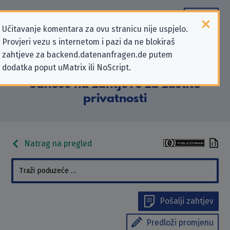
Učitavanje komentara za ovu stranicu nije uspjelo.
Provjeri vezu s internetom i pazi da ne blokiraš
Podaci kontakta „Grundschule
zahtjeve za backend.datenanfragen.de putem
dodatka poput uMatrix ili NoScript.
Edith Stein Braunschweig” koji se
odnose na zahtjeve za zaštitu
privatnosti
Natrag na pregled
Pošalji zahtjev
Predloži promjenu