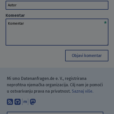
Autor
Komentar
Komentar
Objavi komentar
Mi smo Datenanfragen.de e. V., registrirana
neprofitna njemačka organizacija. Cilj nam je pomoći
u ostvarivanju prava na privatnost.
Saznaj više.
Pretplati se na naš blog koristeći RSS
Pronađi nas na GitHubu.
Raspravljaj s nama putem Matr
Prati nas na Mastodonu.