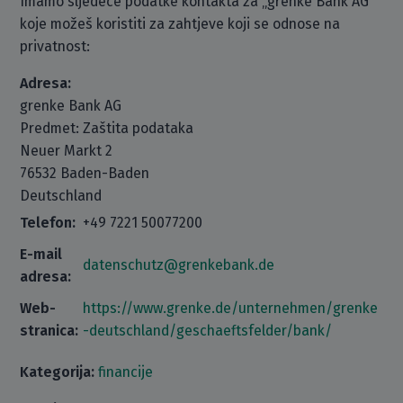
Imamo sljedeće podatke kontakta za „grenke Bank AG“
koje možeš koristiti za zahtjeve koji se odnose na
privatnost:
Adresa:
grenke Bank AG
Predmet: Zaštita podataka
Neuer Markt 2
76532 Baden-Baden
Deutschland
Telefon:
+49 7221 50077200
E-mail
datenschutz@grenkebank.de
adresa:
Web-
https://www.grenke.de/unternehmen/grenke
stranica:
-deutschland/geschaeftsfelder/bank/
Kategorija:
financije