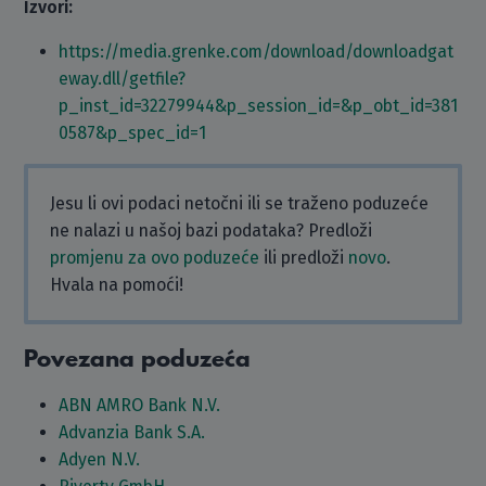
Izvori:
https://media.grenke.com/download/downloadgat
eway.dll/getfile?
p_inst_id=32279944&p_session_id=&p_obt_id=381
0587&p_spec_id=1
Jesu li ovi podaci netočni ili se traženo poduzeće
ne nalazi u našoj bazi podataka? Predloži
promjenu za ovo poduzeće
ili predloži
novo
.
Hvala na pomoći!
Povezana poduzeća
ABN AMRO Bank N.V.
Advanzia Bank S.A.
Adyen N.V.