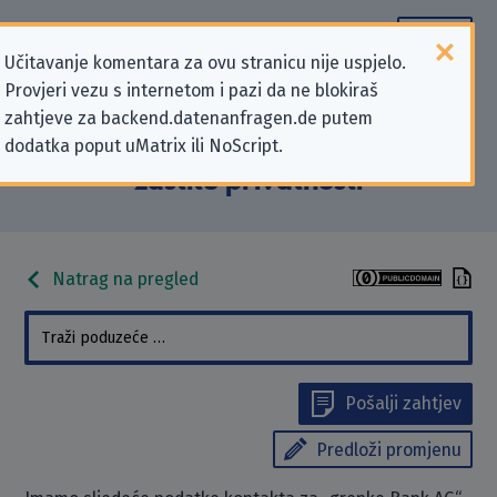
Učitavanje komentara za ovu stranicu nije uspjelo.
Provjeri vezu s internetom i pazi da ne blokiraš
Podaci kontakta „grenke Bank AG”
zahtjeve za backend.datenanfragen.de putem
dodatka poput uMatrix ili NoScript.
koji se odnose na zahtjeve za
zaštitu privatnosti
Natrag na pregled
Pošalji zahtjev
Predloži promjenu