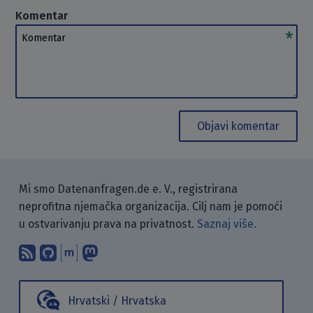
Komentar
Komentar
Objavi komentar
Mi smo Datenanfragen.de e. V., registrirana
neprofitna njemačka organizacija. Cilj nam je pomoći
u ostvarivanju prava na privatnost.
Saznaj više.
Pretplati se na naš blog koristeći RSS
Pronađi nas na GitHubu.
Raspravljaj s nama putem Matr
Prati nas na Mastodonu.
Hrvatski / Hrvatska