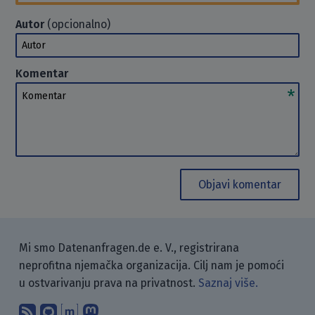
Autor
(opcionalno)
Autor
Komentar
Komentar
Objavi komentar
Mi smo Datenanfragen.de e. V., registrirana
neprofitna njemačka organizacija. Cilj nam je pomoći
u ostvarivanju prava na privatnost.
Saznaj više.
Pretplati se na naš blog koristeći RSS
Pronađi nas na GitHubu.
Raspravljaj s nama putem Matr
Prati nas na Mastodonu.