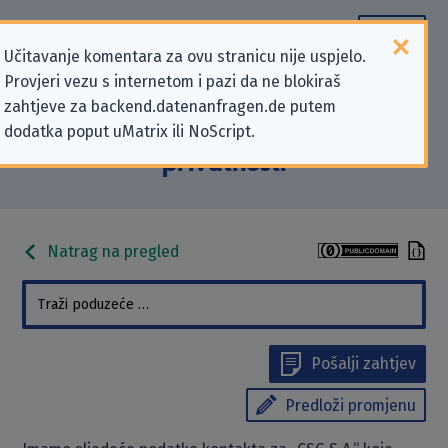
Učitavanje komentara za ovu stranicu nije uspjelo.
Provjeri vezu s internetom i pazi da ne blokiraš
Podaci kontakta „CSG S.A.” koji se
zahtjeve za backend.datenanfragen.de putem
dodatka poput uMatrix ili NoScript.
odnose na zahtjeve za zaštitu
privatnosti
Natrag na pregled
Pošalji zahtjev
Predloži promjenu