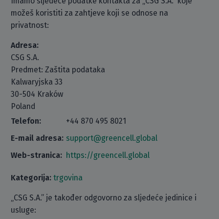
Imamo sljedeće podatke kontakta za „CSG S.A.“ koje
možeš koristiti za zahtjeve koji se odnose na
privatnost:
Adresa:
CSG S.A.
Predmet: Zaštita podataka
Kalwaryjska 33
30-504 Kraków
Poland
Telefon:
+44 870 495 8021
E-mail adresa:
support@greencell.global
Web-stranica:
https://greencell.global
Kategorija:
trgovina
„CSG S.A.” je također odgovorno za sljedeće jedinice i
usluge: