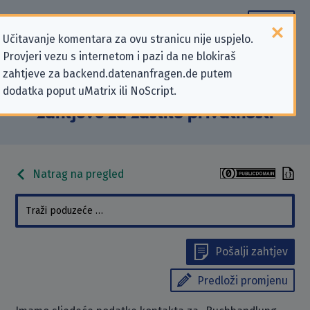
Učitavanje komentara za ovu stranicu nije uspjelo.
Provjeri vezu s internetom i pazi da ne blokiraš
Podaci kontakta „Buchhandlung
zahtjeve za backend.datenanfragen.de putem
dodatka poput uMatrix ili NoScript.
Graff GmbH” koji se odnose na
zahtjeve za zaštitu privatnosti
Natrag na pregled
Pošalji zahtjev
Predloži promjenu