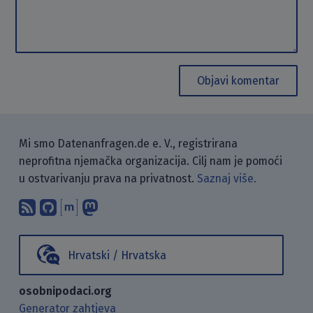
Objavi komentar
Mi smo Datenanfragen.de e. V., registrirana
neprofitna njemačka organizacija. Cilj nam je pomoći
u ostvarivanju prava na privatnost.
Saznaj više.
Pretplati se na naš blog koristeći RSS
Pronađi nas na GitHubu.
Raspravljaj s nama putem Matr
Prati nas na Mastodonu.
Hrvatski / Hrvatska
osobnipodaci.org
Generator zahtjeva