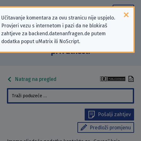
Učitavanje komentara za ovu stranicu nije uspjelo.
Provjeri vezu s internetom i pazi da ne blokiraš
Podaci kontakta „Govee” koji se
zahtjeve za backend.datenanfragen.de putem
dodatka poput uMatrix ili NoScript.
odnose na zahtjeve za zaštitu
privatnosti
Natrag na pregled
Pošalji zahtjev
Predloži promjenu