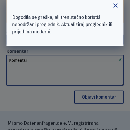
se poduzeću izravno. U takvim slučajevima ne
možemo
pomoći
. Hvala na razumijevanju.
Dogodila se greška, ali trenutačno koristiš
nepodržani preglednik. Aktualiziraj preglednik ili
Autor
(opcionalno)
prijeđi na moderni.
Autor
Komentar
Komentar
Objavi komentar
Mi smo Datenanfragen.de e. V., registrirana