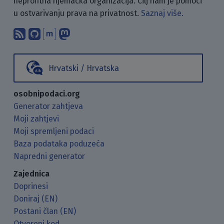
neprofitna njemačka organizacija. Cilj nam je pomoći
u ostvarivanju prava na privatnost.
Saznaj više.
Pretplati se na naš blog koristeći RSS
Pronađi nas na GitHubu.
Raspravljaj s nama putem Matr
Prati nas na Mastodonu.
Hrvatski / Hrvatska
osobnipodaci.org
Generator zahtjeva
Moji zahtjevi
Moji spremljeni podaci
Baza podataka poduzeća
Napredni generator
Zajednica
Doprinesi
Doniraj (EN)
Postani član (EN)
Otvoreni kod