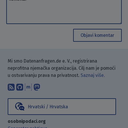
Objavi komentar
Mi smo Datenanfragen.de e. V., registrirana
neprofitna njemačka organizacija. Cilj nam je pomoći
u ostvarivanju prava na privatnost.
Saznaj više.
Pretplati se na naš blog koristeći RSS
Pronađi nas na GitHubu.
Raspravljaj s nama putem Matr
Prati nas na Mastodonu.
Hrvatski / Hrvatska
osobnipodaci.org