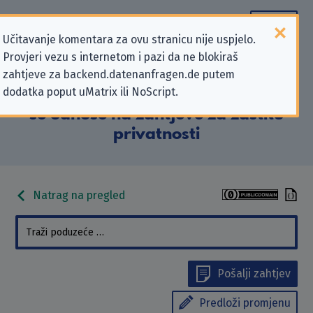
Učitavanje komentara za ovu stranicu nije uspjelo.
Provjeri vezu s internetom i pazi da ne blokiraš
Podaci kontakta „Globus
zahtjeve za backend.datenanfragen.de putem
dodatka poput uMatrix ili NoScript.
Fachmärkte GmbH & Co. KG” koji
se odnose na zahtjeve za zaštitu
privatnosti
Natrag na pregled
Pošalji zahtjev
Predloži promjenu