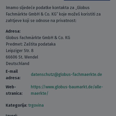
Imamo sljedeće podatke kontakta za „Globus
Fachmärkte GmbH & Co. KG“ koje možeš koristiti za
zahtjeve koji se odnose na privatnost:
Adresa:
Globus Fachmärkte GmbH & Co. KG
Predmet: Zaštita podataka
Leipziger Str. 8
66606 St. Wendel
Deutschland
E-mail
datenschutz@globus-fachmaerkte.de
adresa:
Web-
https://www.globus-baumarkt.de/alle-
stranica:
maerkte/
Kategorija:
trgovina
Izvori: