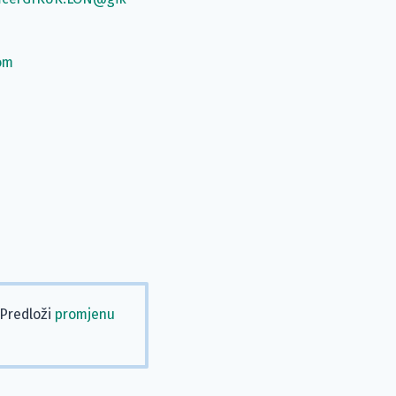
om
 Predloži
promjenu