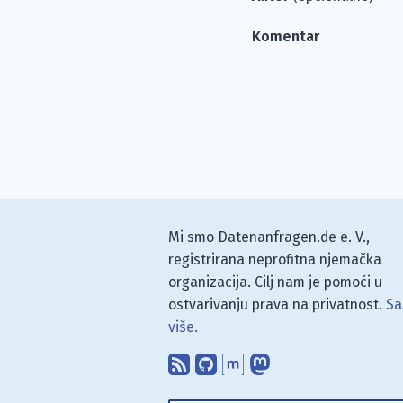
Komentar
Mi smo Datenanfragen.de e. V.,
registrirana neprofitna njemačka
organizacija. Cilj nam je pomoći u
ostvarivanju prava na privatnost.
Sa
više.
Pretplati se na naš blo
Pronađi nas na Git
Raspravljaj s n
Prati nas na