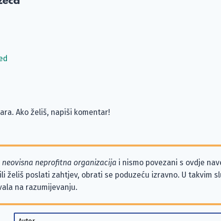
zeća
ed
ra. Ako želiš, napiši komentar!
o
neovisna neprofitna organizacija
i nismo povezani s ovdje na
li želiš poslati zahtjev, obrati se poduzeću izravno. U takvim 
vala na razumijevanju.
Autor