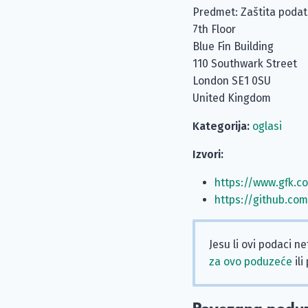
Predmet: Zaštita poda
7th Floor
Blue Fin Building
110 Southwark Street
London SE1 0SU
United Kingdom
Kategorija:
oglasi
Izvori:
https://www.gfk.c
https://github.co
Jesu li ovi podaci n
za ovo poduzeće
ili