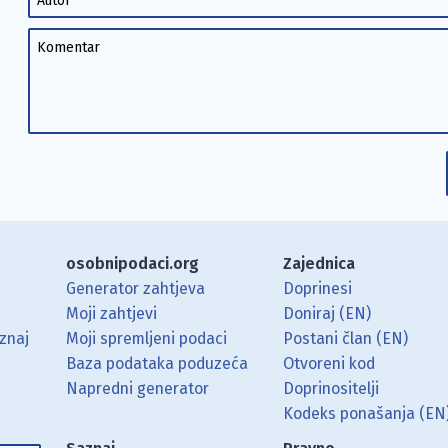
Komentar
osobnipodaci.org
Zajednica
Generator zahtjeva
Doprinesi
Moji zahtjevi
Doniraj (EN)
znaj
Moji spremljeni podaci
Postani član (EN)
Baza podataka poduzeća
Otvoreni kod
Napredni generator
Doprinositelji
g koristeći RSS čitač.
Hubu.
ama putem Matrixa.
 Mastodonu.
Kodeks ponašanja (EN