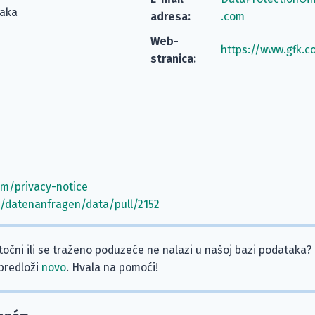
taka
adresa:
.com
Web-
https://www.gfk.c
stranica:
om/privacy-notice
m/datenanfragen/data/pull/2152
etočni ili se traženo poduzeće ne nalazi u našoj bazi podataka?
 predloži
novo
. Hvala na pomoći!