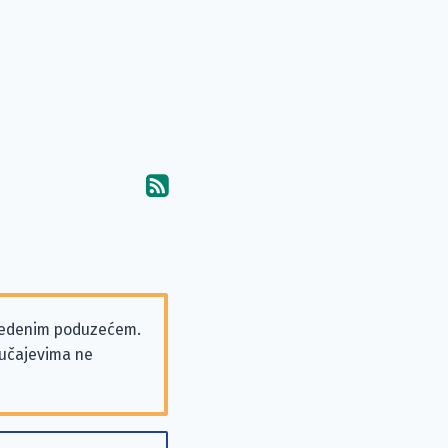
Pretplati se na komentare 
vedenim poduzećem.
slučajevima ne