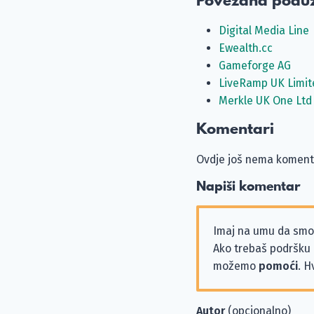
Povezana podu
Digital Media Line
Ewealth.cc
Gameforge AG
LiveRamp UK Limit
Merkle UK One Ltd
Komentari
Ovdje još nema komenta
Napiši komentar
Imaj na umu da sm
Ako trebaš podršku i
možemo
pomoći
. H
Autor
(opcionalno)