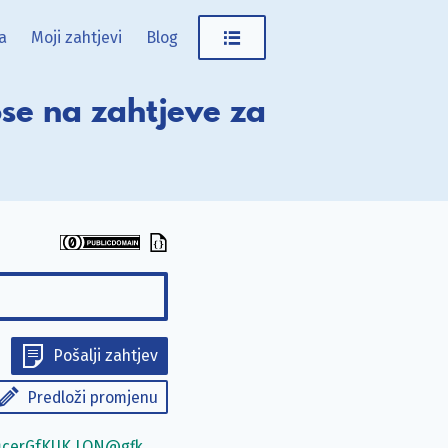
a
Moji zahtjevi
Blog
se na zahtjeve za
Pošalji zahtjev
Predloži promjenu
ficerGfKUK.LON@gfk