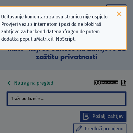
Učitavanje komentara za ovu stranicu nije uspjelo.
Provjeri vezu s internetom i pazi da ne blokiraš
Podaci kontakta „Generali
zahtjeve za backend.datenanfragen.de putem
dodatka poput uMatrix ili NoScript.
Deutschland Gesellschaft für bAV
mbH” koji se odnose na zahtjeve za
zaštitu privatnosti
Natrag na pregled
Pošalji zahtjev
Predloži promjenu