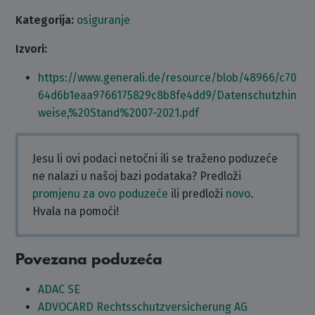
Kategorija:
osiguranje
Izvori:
https://www.generali.de/resource/blob/48966/c70
64d6b1eaa9766175829c8b8fe4dd9/Datenschutzhin
weise,%20Stand%2007-2021.pdf
Jesu li ovi podaci netočni ili se traženo poduzeće
ne nalazi u našoj bazi podataka? Predloži
promjenu za ovo poduzeće
ili predloži
novo
.
Hvala na pomoći!
Povezana poduzeća
ADAC SE
ADVOCARD Rechtsschutzversicherung AG