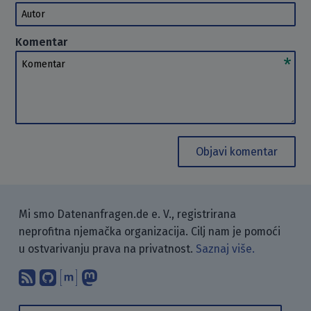
Autor
Komentar
Komentar
Objavi komentar
Mi smo Datenanfragen.de e. V., registrirana
neprofitna njemačka organizacija. Cilj nam je pomoći
u ostvarivanju prava na privatnost.
Saznaj više.
Pretplati se na naš blog koristeći RSS
Pronađi nas na GitHubu.
Raspravljaj s nama putem Matr
Prati nas na Mastodonu.