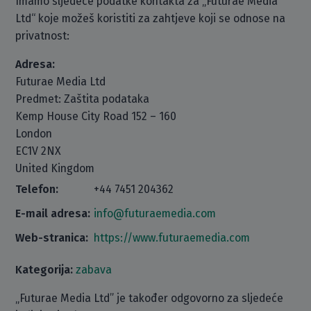
Imamo sljedeće podatke kontakta za „Futurae Media
Ltd“ koje možeš koristiti za zahtjeve koji se odnose na
privatnost:
Adresa:
Futurae Media Ltd
Predmet: Zaštita podataka
Kemp House City Road 152 – 160
London
EC1V 2NX
United Kingdom
Telefon:
+44 7451 204362
E-mail adresa:
info@futuraemedia.com
Web-stranica:
https://www.futuraemedia.com
Kategorija:
zabava
„Futurae Media Ltd” je također odgovorno za sljedeće