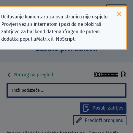
Učitavanje komentara za ovu stranicu nije uspjelo.
Provjeri vezu s internetom i pazi da ne blokiraš
Podaci kontakta „Futurae Media
zahtjeve za backend.datenanfragen.de putem
dodatka poput uMatrix ili NoScript.
Ltd” koji se odnose na zahtjeve za
zaštitu privatnosti
Natrag na pregled
Pošalji zahtjev
Predloži promjenu