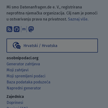
Mi smo Datenanfragen.de e. V., registrirana
neprofitna njemačka organizacija. Cilj nam je pomoći
u ostvarivanju prava na privatnost.
Saznaj više.
Pretplati se na naš blog koristeći RSS
Pronađi nas na GitHubu.
Raspravljaj s nama putem Matr
Prati nas na Mastodonu.
Hrvatski / Hrvatska
osobnipodaci.org
Generator zahtjeva
Moji zahtjevi
Moji spremljeni podaci
Baza podataka poduzeća
Napredni generator
Zajednica
Doprinesi