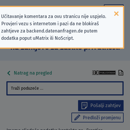
Učitavanje komentara za ovu stranicu nije uspjelo.
Provjeri vezu s internetom i pazi da ne blokiraš
Podaci kontakta „Frontier
zahtjeve za backend.datenanfragen.de putem
dodatka poput uMatrix ili NoScript.
Developments plc.” koji se odnose
na zahtjeve za zaštitu privatnosti
Natrag na pregled
Pošalji zahtjev
Predloži promjenu