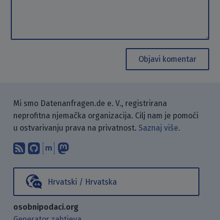
Objavi komentar
Mi smo Datenanfragen.de e. V., registrirana
neprofitna njemačka organizacija. Cilj nam je pomoći
u ostvarivanju prava na privatnost.
Saznaj više.
Pretplati se na naš blog koristeći RSS
Pronađi nas na GitHubu.
Raspravljaj s nama putem Matr
Prati nas na Mastodonu.
Hrvatski / Hrvatska
osobnipodaci.org
Generator zahtjeva