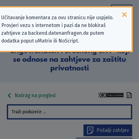
Učitavanje komentara za ovu stranicu nije uspjelo.
Provjeri vezu s internetom i pazi da ne blokiraš
Podaci kontakta „Fraunhofer-
zahtjeve za backend.datenanfragen.de putem
dodatka poput uMatrix ili NoScript.
Gesellschaft zur Förderung der
angewandten Forschung e.V.” koji
se odnose na zahtjeve za zaštitu
privatnosti
Natrag na pregled
Pošalji zahtjev