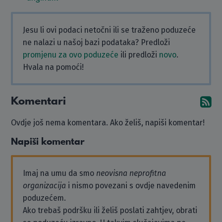
Jesu li ovi podaci netočni ili se traženo poduzeće
ne nalazi u našoj bazi podataka? Predloži
promjenu za ovo poduzeće
ili predloži
novo
.
Hvala na pomoći!
Komentari
Pr
Ovdje još nema komentara. Ako želiš, napiši komentar!
Napiši komentar
Imaj na umu da smo
neovisna neprofitna
organizacija
i nismo povezani s ovdje navedenim
poduzećem.
Ako trebaš podršku ili želiš poslati zahtjev, obrati