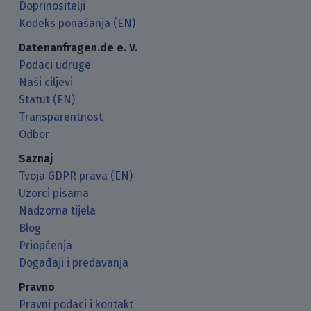
Doprinositelji
Kodeks ponašanja (EN)
Datenanfragen.de e. V.
Podaci udruge
Naši ciljevi
Statut (EN)
Transparentnost
Odbor
Saznaj
Tvoja GDPR prava (EN)
Uzorci pisama
Nadzorna tijela
Blog
Priopćenja
Događaji i predavanja
Pravno
Pravni podaci i kontakt