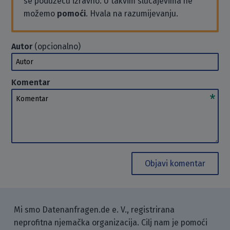
se poduzeću izravno. U takvim slučajevima ne
možemo
pomoći
. Hvala na razumijevanju.
Autor
(opcionalno)
Autor
Komentar
Komentar
Objavi komentar
Mi smo Datenanfragen.de e. V., registrirana
neprofitna njemačka organizacija. Cilj nam je pomoći