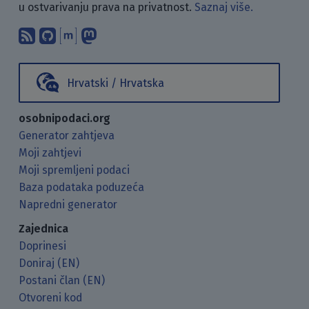
u ostvarivanju prava na privatnost.
Saznaj više.
Pretplati se na naš blog koristeći RSS
Pronađi nas na GitHubu.
Raspravljaj s nama putem Matr
Prati nas na Mastodonu.
Hrvatski / Hrvatska
osobnipodaci.org
Generator zahtjeva
Moji zahtjevi
Moji spremljeni podaci
Baza podataka poduzeća
Napredni generator
Zajednica
Doprinesi
Doniraj (EN)
Postani član (EN)
Otvoreni kod