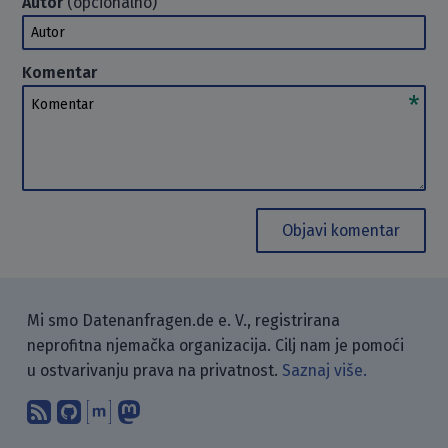
Autor
(opcionalno)
Autor
Komentar
Komentar
Objavi komentar
Mi smo Datenanfragen.de e. V., registrirana
neprofitna njemačka organizacija. Cilj nam je pomoći
u ostvarivanju prava na privatnost.
Saznaj više.
Pretplati se na naš blog koristeći RSS
Pronađi nas na GitHubu.
Raspravljaj s nama putem Matr
Prati nas na Mastodonu.