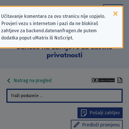
Učitavanje komentara za ovu stranicu nije uspjelo.
Provjeri vezu s internetom i pazi da ne blokiraš
Podaci kontakta „Formula One
zahtjeve za backend.datenanfragen.de putem
dodatka poput uMatrix ili NoScript.
Digital Media Limited” koji se
odnose na zahtjeve za zaštitu
privatnosti
Natrag na pregled
Pošalji zahtjev
Predloži promjenu