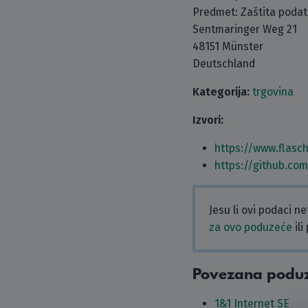
Predmet: Zaštita poda
Sentmaringer Weg 21
48151 Münster
Deutschland
Kategorija:
trgovina
Izvori:
https://www.flasc
https://github.co
Jesu li ovi podaci n
za ovo poduzeće
ili
Povezana podu
1&1 Internet SE