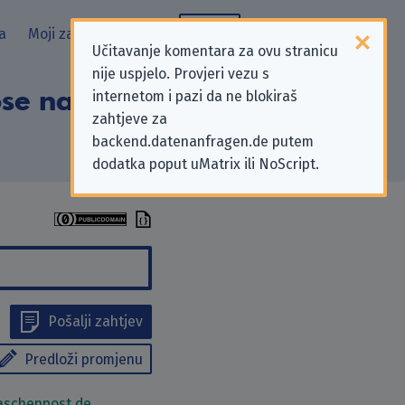
a
Moji zahtjevi
Blog
Učitavanje komentara za ovu stranicu
nije uspjelo. Provjeri vezu s
ose na zahtjeve za
internetom i pazi da ne blokiraš
zahtjeve za
backend.datenanfragen.de putem
dodatka poput uMatrix ili NoScript.
Pošalji zahtjev
Predloži promjenu
aschenpost.de