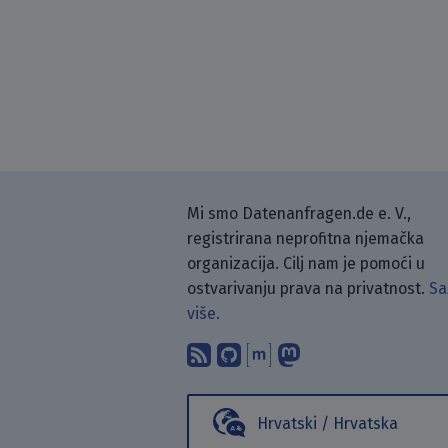
Mi smo Datenanfragen.de e. V.,
registrirana neprofitna njemačka
organizacija. Cilj nam je pomoći u
ostvarivanju prava na privatnost.
Sa
više.
Pretplati se na naš blo
Pronađi nas na Git
Raspravljaj s n
Prati nas na
Hrvatski / Hrvatska