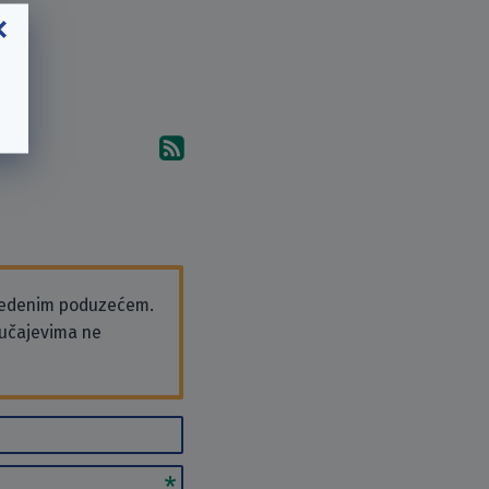
Pretplati se na komentare 
vedenim poduzećem.
slučajevima ne