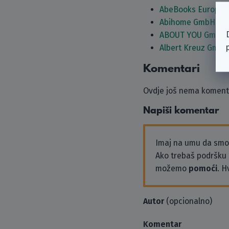
AbeBooks Europe
Abihome GmbH
ABOUT YOU GmbH
Albert Kreuz GmbH
Komentari
Ovdje još nema komenta
Napiši komentar
Imaj na umu da sm
Ako trebaš podršku i
možemo
pomoći
. H
Autor
(opcionalno)
Komentar