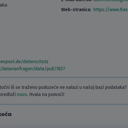
taka
Web-stranica:
https://www.fla
henpost.de/datenschutz
m/datenanfragen/data/pull/1837
etočni ili se traženo poduzeće ne nalazi u našoj bazi podataka?
 predloži
novo
. Hvala na pomoći!
zeća