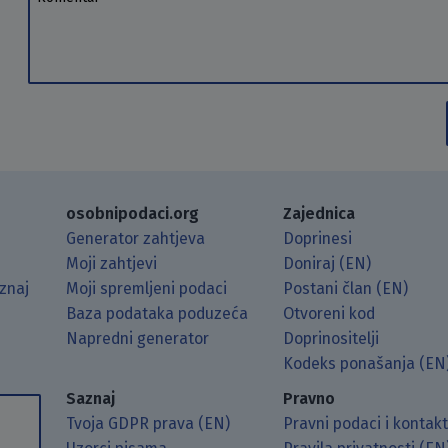
osobnipodaci.org
Zajednica
Generator zahtjeva
Doprinesi
Moji zahtjevi
Doniraj (EN)
znaj
Moji spremljeni podaci
Postani član (EN)
Baza podataka poduzeća
Otvoreni kod
Napredni generator
Doprinositelji
g koristeći RSS čitač.
Hubu.
ama putem Matrixa.
 Mastodonu.
Kodeks ponašanja (EN
Saznaj
Pravno
Tvoja GDPR prava (EN)
Pravni podaci i kontak