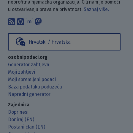
neprofitna njemačka organizacija. Cilj nam je pomoći
u ostvarivanju prava na privatnost.
Saznaj više.
Pretplati se na naš blog koristeći RSS
Pronađi nas na GitHubu.
Raspravljaj s nama putem Matr
Prati nas na Mastodonu.
Hrvatski / Hrvatska
osobnipodaci.org
Generator zahtjeva
Moji zahtjevi
Moji spremljeni podaci
Baza podataka poduzeća
Napredni generator
Zajednica
Doprinesi
Doniraj (EN)
Postani član (EN)