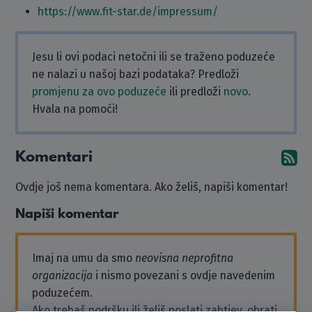
https://www.fit-star.de/impressum/
Jesu li ovi podaci netočni ili se traženo poduzeće
ne nalazi u našoj bazi podataka? Predloži
promjenu za ovo poduzeće
ili predloži
novo
.
Hvala na pomoći!
Komentari
Pr
Ovdje još nema komentara. Ako želiš, napiši komentar!
Napiši komentar
Imaj na umu da smo
neovisna neprofitna
organizacija
i nismo povezani s ovdje navedenim
poduzećem.
Ako trebaš podršku ili želiš poslati zahtjev, obrati