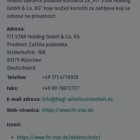
Imamo sljedeće podatke kontakta za „FIT STAR Holding
GmbH & Co. KG“ koje možeš koristiti za zahtjeve koji se
odnose na privatnost:
Adresa:
FIT STAR Holding GmbH & Co. KG
Predmet: Zaštita podataka
Kistlerhofstr. 168
81379 München
Deutschland
Telefon:
+49 171 4776920
Faks:
+49 89 78072727
E-mail adresa:
info@hagl-arbeitssicherheit.de
Web-stranica:
https://www.fit-star.de
Izvori:
https://www.fit-star.de/datenschutz/