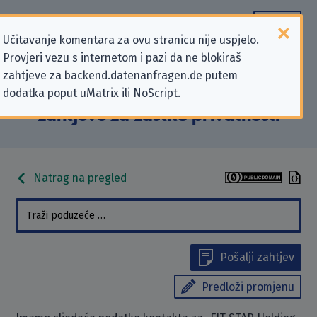
Učitavanje komentara za ovu stranicu nije uspjelo.
Provjeri vezu s internetom i pazi da ne blokiraš
Podaci kontakta „FIT STAR Holding
zahtjeve za backend.datenanfragen.de putem
dodatka poput uMatrix ili NoScript.
GmbH & Co. KG” koji se odnose na
zahtjeve za zaštitu privatnosti
Natrag na pregled
Pošalji zahtjev
Predloži promjenu