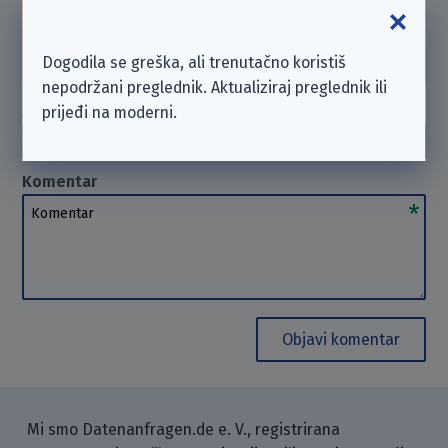
se poduzeću izravno. U takvim slučajevima ne
možemo
pomoći
. Hvala na razumijevanju.
Dogodila se greška, ali trenutačno koristiš
nepodržani preglednik. Aktualiziraj preglednik ili
Autor
(opcionalno)
prijeđi na moderni.
Autor
Komentar
Komentar
Objavi komentar
Mi smo Datenanfragen.de e. V., registrirana